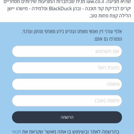
שהיא מציעה. law.co.il מניח שבחברות המציעות שירותים מסחריים
יקרים לבדיקת קוד תוכנה - ובהן BlackDuck ופלמידה - מישהו יישן
הלילה קצת פחות טוב.
אלפי עורכי דין ואנשי משפט נעזרים בידע משפטי מהימן ועדכני.
הצטרפו גם אתם:
שם משתמש
*
דואל
*
סיסמה
*
סיסמה (שוב)
*
בהרשמה לאתר ובשימוש בו אתה מאשר שקראת את
תנאי