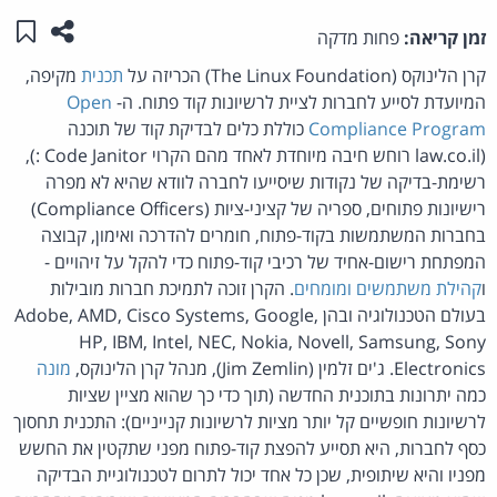
שתפו ע
שמו
זמן קריאה:
פחות מדקה
קרן הלינוקס (The Linux Foundation) הכריזה על
תכנית
מקיפה,
המיועדת לסייע לחברות לציית לרשיונות קוד פתוח. ה-
Open
Compliance Program
כוללת כלים לבדיקת קוד של תוכנה
(law.co.il רוחש חיבה מיוחדת לאחד מהם הקרוי Code Janitor :),
רשימת-בדיקה של נקודות שיסייעו לחברה לוודא שהיא לא מפרה
רישיונות פתוחים, ספריה של קציני-ציות (Compliance Officers)
בחברות המשתמשות בקוד-פתוח, חומרים להדרכה ואימון, קבוצה
המפתחת רישום-אחיד של רכיבי קוד-פתוח כדי להקל על זיהויים -
ו
קהילת משתמשים ומומחים
. הקרן זוכה לתמיכת חברות מובילות
בעולם הטכנולוגיה ובהן Adobe, AMD, Cisco Systems, Google,
HP, IBM, Intel, NEC, Nokia, Novell, Samsung, Sony
Electronics. ג'ים זלמין (Jim Zemlin), מנהל קרן הלינוקס,
מונה
כמה יתרונות בתוכנית החדשה (תוך כדי כך שהוא מציין שציות
לרשיונות חופשיים קל יותר מציות לרשיונות קנייניים): התכנית תחסוך
כסף לחברות, היא תסייע להפצת קוד-פתוח מפני שתקטין את החשש
מפניו והיא שיתופית, שכן כל אחד יכול לתרום לטכנולוגיית הבדיקה