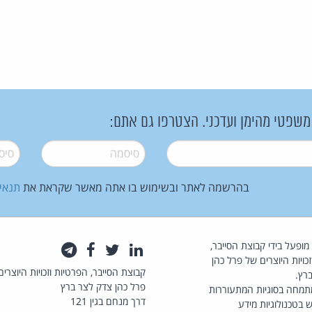
 משפטי מהימן ועדכני. הצטרפו גם אתם:
סיסמה
*
סיסמה
בהרשמה לאתר ובשימוש בו אתה מאשר שקראת את
תנאי
law.co.il מופעל בידי קבוצת הסייבר,
לינקדאין
טוויטר
פייסבוק
טלגרם
כויות היוצרים של פרל כהן
קבוצת הסייבר, הפרטיות וזכויות היוצרים
רץ.
פרל כהן צדק לצר ברץ
תמחה בסוגיות המתעוררות
דרך מנחם בגין 121
 בטכנולוגיות מידע