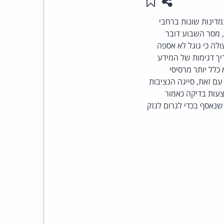
שתפו עמוד זה
שמור ב"תכנים שלי"
העומד
דינות שונות ברחבי
מסר השבוע דובר
בראש
ולה כי גוגל לא אספה
 גוגל, על-מנת להעריך דגימות של המידע
קבוצת
לל יותר מרסיסי
ם זאת, סייגה הנציבות
האינטרנט,
צעות בדיקה כאמור
שנאסף בכדי לגרום לנזק
הסייבר
וזכויות
היוצרים
של
פרל