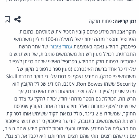
שתפו ע
שמו
זמן קריאה:
פחות מדקה
חוקר אבטחת מידע פרסם קובץ המכיל את שמותיהם, כתובות
הפרופיל ומספר מזהה ייחודי של למעלה מ-100 מיליון משתמשי
פייסבוק. המידע נאסף באמצעות
עמוד ציבורי
של אתר הרשת
החברתית, הכולל מעין רשימת משתמשים פומבית, של משתמשים
שהגדירו לפחות חלק מהמידע בפרופיל האישי שלהם כניתן לצפייה
על-ידי כל אחד ברשת האינטרנט (מעין ספר טלפונים מקוון של
משתמשי פייסבוק). המידע נאסף ופורסם על-ידי חוקר בחברת Skull
Security ששמו Ron Bowes. אמנם, המידע שכולל הקובץ הוא
מידע שניתן לעיין בו ללא קושי באמצעות רשת האינטרנט, אך
הרשימה, הכוללת גם מספר מזהה ייחודי, יכולה להקל על צדדים
שלישיים לאסוף כתובות דוא"ל ומידע מזהה אחר. הקובץ שפרסם
החוקר, שמשקלו 2.8 ג'יגה, כולל גם את הקוד ששימש אותו לסריקת
רשימת המשתמשים. בתגובה, הודיעה פייסבוק כי "משתמשי פייסבוק
הם הבעלים של המידע שהזינו ובעלי הזכות לחלוק מידע שהם רוצים,
עם מי שהם רוצים ומתי שהם רוצים. אחריותנו היא לכבד את רצונם".