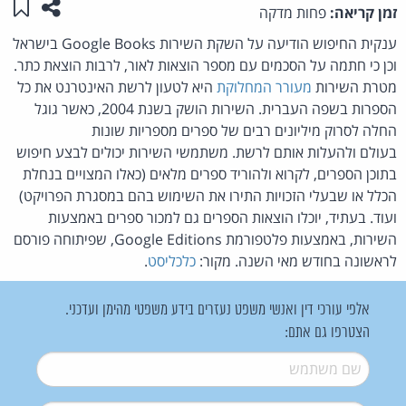
שתפו ע
שמו
זמן קריאה:
פחות מדקה
ענקית החיפוש הודיעה על השקת השירות Google Books בישראל
וכן כי חתמה על הסכמים עם מספר הוצאות לאור, לרבות הוצאת כתר.
מטרת השירות
מעורר המחלוקת
היא לטעון לרשת האינטרנט את כל
הספרות בשפה העברית. השירות הושק בשנת 2004, כאשר גוגל
החלה לסרוק מיליונים רבים של ספרים מספריות שונות
בעולם ולהעלות אותם לרשת. משתמשי השירות יכולים לבצע חיפוש
בתוכן הספרים, לקרוא ולהוריד ספרים מלאים (כאלו המצויים בנחלת
הכלל או שבעלי הזכויות התירו את השימוש בהם במסגרת הפרויקט)
ועוד. בעתיד, יוכלו הוצאות הספרים גם למכור ספרים באמצעות
השירות, באמצעות פלטפורמת Google Editions, שפיתוחה פורסם
לראשונה בחודש מאי השנה. מקור:
כלכליסט
.
אלפי עורכי דין ואנשי משפט נעזרים בידע משפטי מהימן ועדכני.
הצטרפו גם אתם:
שם משתמש
*