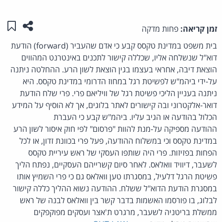
שתפו ע
שמו
זמן קריאה:
פחות מדקה
בית משפט במדינת טקסס קבע כי אדם שהעביר (forward) הודעת
דוא"ל שנשלחה אליו, שכללה קישור לתכנים באינטרנט המהווים
הוצאת דיבה, אחראי בעצמו בגין הוצאת לשון הרע. ההחלטה ניתנה
על-ידי ביהמ"ש לפשיטת רגל במחוז הדרומי במדינת טקסס. היא
ניתנה בעניין הליכי פשיטת רגל של וויליאם פרי. פרי שלח הודעת
דואר-אלקטרוני ובה קישורים לאתר בלוגים, אך לא הוסיף על המידע
הכלול בהודעה או הגיב עליו. ביהמ"ש קבע כי העברת
ההודעה מספיקה על-מנת להוות "פרסום" לפי חוק איסור לשון הרע
במדינת טקסס וכי במשלוח ההודעה, פעל פרי בכוונת זדון, או לכל
הפחות בפזיזות. פרי היה שותפו העסקי של ראש עיריית טקסס
לשעבר, דיוויד וואלאס. לאחר סיום קשרייהם העסקיים, נפתח הליך
פשיטת הרגל דלעיל, במסגרתו טען וואלאס גם כי פרי השמיץ אותו
במסגרת הודעת הדוא"ל ששלח. ההודעה נשוא ההליך כללה קישור
לבלוג, בו פורסמו האשמות בדבר קשר בין וואלאס לבנה של ראש
ממשלת בריטניה לשעבר, מרגרט ת'אצר ועסקים מפוקפקים