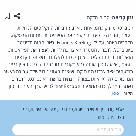
שתפו ע
שמו
זמן קריאה:
פחות מדקה
יוניברסל מיוזיק גרופ, אחת מארבע חברות התקליטים הגדולות
בעולם, סבורה כי לא ניתן לעצור את הפיראטיות בתחום המוסיקה.
הדברים נאמרו על-ידי Francis Keeling, ראש תחום הדיגיטל
ביוניברסל. לדבריו, המטרה לא צריכה להיות לעצור את הפיראטיות,
הואיל וחברות התקליטים אינן יכולות להילחם במשתפי הקבצים
בעצמן, אלא להפוך אותה ללא מקובלת חברתית. קילינג מציין בעיה
תודעתית אצל צרכני המוסיקה, שאינם מעוניינים לשלם עבורה כאשר
הם יכולים להוריד אותו בצורה חינמית ברשת האינטרנט. הדברים
נאמרו במהלך כנס המוזיקה Great Escape, שנערך בעיר ברייטון.
מקור:
BBC
.
אלפי עורכי דין ואנשי משפט נעזרים בידע משפטי מהימן ועדכני.
הצטרפו גם אתם:
שם משתמש
*