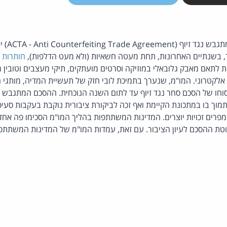
הסכם הסחר ה
ר, בשנתיים האחרונות, תחת מעטה חשאיות (ולא מעט הדלפות),
חותרות
א
פות לתאם מאבק גלובאלי במוזיקה וסרטים מועתקים, תיקי מעצבים וטובין מ
אלקטרוני. המו"מ, שנערך בתמיכת לובי חזק של תעשיית המדיה, מותגי ה
חו של הסכם סחר נגד זיוף עד לתום השנה הנוכחית. ההסכם המתגבש 
וך בו במתכונת הקיימת ואף זכה לביקורת ציבורית נוקבת בעקבות סעיפ
ים זכויות יוצרים. המדינות המשתתפות בהליך המו"מ הסכימו פה אחד,
וטת ההסכם לעיון הציבור. עם זאת, עמדות המו"מ של המדינות המשתתפות 