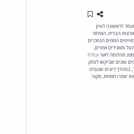
שתפו עמוד זה
שמור ב"תכנים שלי"
העומד
גלובאלי המתגבש נגד זיוף (ACTA - Anti Counterfeiting Trade Agreement) יועמד לראשונה לעיון
בראש
רצות-הברית, האיחוד
קבוצת
זוייפים נוספים הנמכרים
על ותאגידים אחרים,
האינטרנט,
ספג מהלומה לאור
עמדת
ים שונים שביקשו לנתק
הסייבר
 במהלך דיונים שנערכו
יוותרו חסויות. מקור:
וזכויות
היוצרים
של
פרל