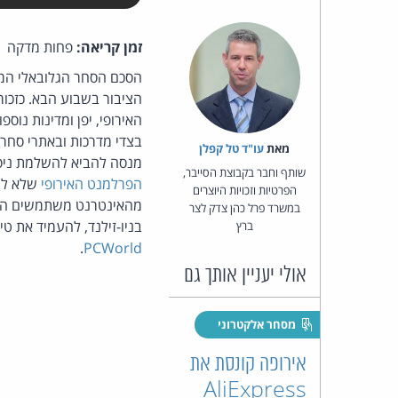
זמן קריאה:
פחות מדקה
הציבור בשבוע הבא. כזכו
האירופי, יפן ומדינות נוס
בצדי מדרכות ובאתרי סחר 
מאת‏
עו"ד טל קפלן
מנסה להביא להשלמת ניסו
שותף וחבר בקבוצת הסייבר,
הפרלמנט האירופי
שלא לתמ
הפרטיות וזכויות היוצרים
מהאינטרנט משתמשים המפר
במשרד פרל כהן צדק לצר
בניו-זילנד, להעמיד את טי
ברץ
.
PCWorld
אולי יעניין אותך גם
מסחר אלקטרוני
אירופה קונסת את
AliExpress