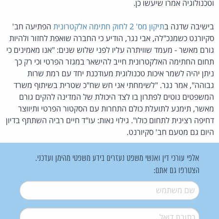
וטכנולוגיה אמרו שיעשו כן.
בישיבה שדנה ב
תיקון מס' 2 לחוק חתימה אלקטרונית
הפתיעה חב'
סקיורנט כשמנכ"לה, אבי נגר, הודיע כי החברה שואפת לחזור ולהיות
גורם מאשר - מעמד שוויתרה עליו לפני שלוש שנים: "אנו מאמינים כי
תחום החתימה האלקטרונית חייב להישאר במגזר הפרטי וכי רק כך
ניתן יהיה לשמר איכות טכנולוגית מעודכנת יחד עם רמת שרות
גבוהה", אמר נגר. "לשימחתי אני חש שח"כ שטרית בשיתוף משרד
המשפטים נוטים לפתרון בו לצד היכולת של המדינה להקים גורם
מאשר, תימנע לתועלת כולם התחרות עם הסקטור הפרטי ותיווצר
דחיפה רצינית לתחום כולו". גילוי נאות: עו"ד חיים רביה השתתף בדיון
היום גם מטעם חב' סקיורנט.
אלפי עורכי דין ואנשי משפט נעזרים בידע משפטי מהימן ועדכני.
הצטרפו גם אתם:
שם משתמש
*
דואל
*