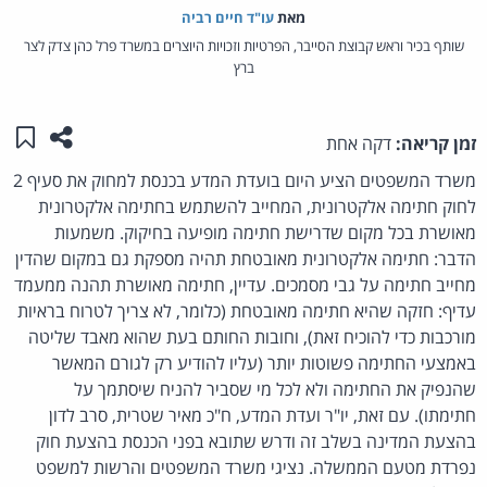
מאת‏
עו"ד חיים רביה
שותף בכיר וראש קבוצת הסייבר, הפרטיות וזכויות היוצרים במשרד פרל כהן צדק לצר
ברץ
שתפו ע
שמו
זמן קריאה:
דקה אחת
משרד המשפטים הציע היום בועדת המדע בכנסת למחוק את סעיף 2
לחוק חתימה אלקטרונית, המחייב להשתמש בחתימה אלקטרונית
מאושרת בכל מקום שדרישת חתימה מופיעה בחיקוק. משמעות
הדבר: חתימה אלקטרונית מאובטחת תהיה מספקת גם במקום שהדין
מחייב חתימה על גבי מסמכים. עדיין, חתימה מאושרת תהנה ממעמד
עדיף: חזקה שהיא חתימה מאובטחת (כלומר, לא צריך לטרוח בראיות
מורכבות כדי להוכיח זאת), וחובות החותם בעת שהוא מאבד שליטה
באמצעי החתימה פשוטות יותר (עליו להודיע רק לגורם המאשר
שהנפיק את החתימה ולא לכל מי שסביר להניח שיסתמך על
חתימתו). עם זאת, יו"ר ועדת המדע, ח"כ מאיר שטרית, סרב לדון
בהצעת המדינה בשלב זה ודרש שתובא בפני הכנסת בהצעת חוק
נפרדת מטעם הממשלה. נציגי משרד המשפטים והרשות למשפט