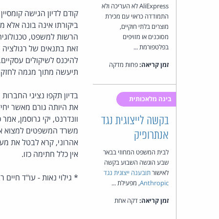
AliExpress לא העריכה ולא
קודם לדיון הגישה קומסי
התמודדה כראוי עם מכירת
ביקורתו אינה בונה אלא מ
מוצרים בלתי חוקיים,
הרשות למשפט, טכנולוגיה 
מסוכנים או מזויפים
בפלטפורמת ...
זאת בתנאים של רגולציה (ש
זמן קריאה:
פחות מדקה
תיעשה מתוך מגמה לחזק ול
בדיון תקפו נציגי החברות
בינה מלאכותית
את היותה גורם מאשר יחי
וונדרנט, יקי גרוסמן, אמר
בקשה לייצוגית נגד
משרד המשפטים למצוא את 
אנתרופיק
אהרוני, קרא לבטל את מעמ
לבית המשפט המחוזי בבאר
אין כלל חתימה כזו.
שבע הוגשה השבוע בקשה
לאישור
תובענה ייצוגית נגד
* גילוי נאות - עו"ד חיים 
Anthropic
, מפעילת ...
זמן קריאה:
דקה אחת