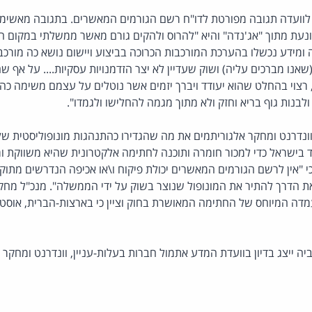
ין לוועדה תגובה מפורטת לדו"ח רשם הגורמים המאשרים. בתגובה מאשי
ונעת מתוך "אג'נדה" והיא "להרוס ולהקים גורם מאשר ממשלתי במקום הגו
ומידע נכשלו בהערכת המורכבות הכרוכה בביצוע ויישום נושא כה מורכב 
אנו מברכים עליה) ושוק שעדיין לא יצר הזדמנויות עסקיות.... על אף שה
בנות גוף בריא וחזק ולא מתוך מגמה להחלישו ולגמדו".
 וונדרנט ומחקר אלגוריתמים את מה שהגדירו כהתנהגות מונופוליסטית של
ד בישראל כדי למכור חומרה ותוכנה לחתימה אלקטרונית שהיא משווקת 
 כי "אין לרשם הגורמים המאשרים יכולת פיקוח ו\או אכיפה הנדרשים מתוק
הדרך להתיר את המונופול שנוצר בשוק על ידי הממשלה". מנכ"ל מחקר 
דה המיוחס של החתימה המאושרת בחוק וציין כי בארצות-הברית, אוסטרלי
רביה ייצג בדיון בוועדת המדע אתמול חברות בעלות-עניין, וונדרנט ומחקר 