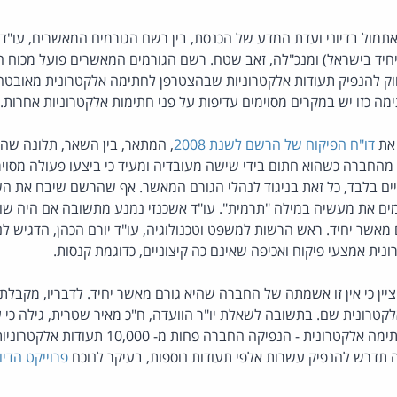
מול בדיוני ועדת המדע של הכנסת, בין רשם הגורמים המאשרים, עו"ד ע
יחיד בישראל) ומנכ"לה, זאב שטח. רשם הגורמים המאשרים פועל מכוח ח
חוק להנפיק תעודות אלקטרוניות שבהצטרפן לחתימה אלקטרונית מאובטח
ה כזו יש במקרים מסוימים עדיפות על פני חתימות אלקטרוניות אחרות.
 את
דו"ח הפיקוח של הרשם לשנת 2008
, המתאר, בין השאר, תלונה שהג
מהחברה כשהוא חתום בידי שישה מעובדיה ומעיד כי ביצעו פעולה מסוימת
ים בלבד, כל זאת בניגוד לנהלי הגורם המאשר. אף שהרשם שיבח את הש
ם את מעשיה במילה "תרמית". עו"ד אשכנזי נמנע מתשובה אם היה שו
 מאשר יחיד. ראש הרשות למשפט וטכנולוגיה, עו"ד יורם הכהן, הדגיש 
ית אמצעי פיקוח ואכיפה שאינם כה קיצוניים, כדוגמת קנסות.
 ציין כי אין זו אשמתה של החברה שהיא גורם מאשר יחיד. לדבריו, מקבלת
טרונית שם. בתשובה לשאלת יו"ר הוועדה, ח"כ מאיר שטרית, גילה כי ע
שנים לאחר חקיקת חוק חתימה אלקטרונית - הנפיקה 
 תדרש להנפיק עשרות אלפי תעודות נוספות, בעיקר לנוכח
פרוייקט הדיו