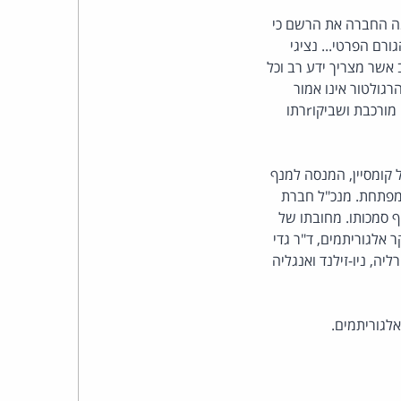
כהן
מה החברה את הרשם כי
רם הפרטי... נציגי
צדק
אשר מצריך ידע רב וכל
רגולטור אינו אמור
לצר
להיכנס לשיקולים עסקיים, רצוי בהחלט שהוא יעודד ויברך יזמים אשר נוטלים על עצמם משימה כה מורכבת ושביקוrרתו
ברץ.
פועל
 קומסיין, המנסה למנף
ומפתחת. מנכ"ל חברת
מ־1996
ף סמכותו. מחובתו של
אלגוריתמים, ד"ר גדי
ה, ניו-זילנד ואנגליה
אלגוריתמים.