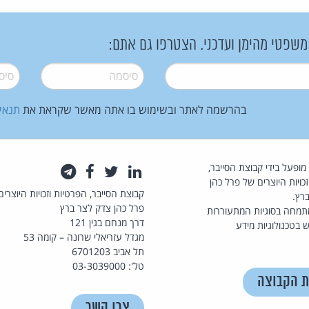
 משפטי מהימן ועדכני. הצטרפו גם אתם:
סיסמה
*
סיסמה
בהרשמה לאתר ובשימוש בו אתה מאשר שקראת את
תנאי
law.co.il מופעל בידי קבוצת הסייבר,
לינקדאין
טוויטר
פייסבוק
טלגרם
כויות היוצרים של פרל כהן
קבוצת הסייבר, הפרטיות וזכויות היוצרים
רץ.
פרל כהן צדק לצר ברץ
תמחה בסוגיות המתעוררות
דרך מנחם בגין 121
 בטכנולוגיות מידע
מגדל עזריאלי שרונה – קומה 53
תל אביב 6701203
טל': 03-3039000
ת הקבוצה
צרו קשר