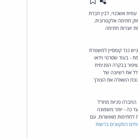
שתפו עמוד זה
שמור ב"תכנים שלי"
העומד
מית אשכנזי, לבין חברת
וק חתימה אלקטרונית.
בראש
ת יוצרות חתימה
קבוצת
יש נגד קומסיין למשטרת
האינטרנט,
 - בעוד שסרטי וידאו
יפור בבקרה הפנימית
הסייבר
לל את רשיונה של
לנוכח השאלה את הצורך
וזכויות
היוצרים
 החברה פניות מחו"ל
ד כה - יותר משמונה
של
החברה פחות מ- 10,000 תעודות אלקטרוניות לחתימות מאושרות. עם
וחים המקוונים ברשות
פרל