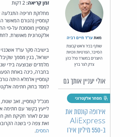
זמן קריאה:
2 דקות
מחלוקת חריפה התגלעה את
קומסיין (הגורם המאשר ה
קומסיין מוסמכת על-פי ה
אלקטרונית מאושרת. לחתימ
מאת‏
עו"ד חיים רביה
שותף בכיר וראש קבוצת
בישיבה סקר עו"ד אשכנזי
הסייבר, הפרטיות וזכויות
ישראל, בגין מסמך שקיבל 
היוצרים במשרד פרל כהן
מלמדים שבוצעה בידי שני
צדק לצר ברץ
בחברה, כינה באחת הפעמי
קומסיין אלמלא היתה גורם
אולי יעניין אותך גם
למסד בחוק חתימה אלקטרונ
מסחר אלקטרוני
מנכ"ל קומסיין, זאב שטח,
לייעץ בקשר עם חתימה אלק
אירופה קונסת את
AliExpress
זאת צפה כי בשנה הקרובה
ב-550 מיליון אירו
המסים
.