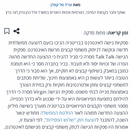
מאת‏
עו"ד טל קפלן
שותף וחבר בקבוצת הסייבר, הפרטיות וזכויות היוצרים במשרד פרל כהן צדק לצר ברץ
שתפו ע
שמו
זמן קריאה:
פחות מדקה
ספקיות גישה לאינטרנט בבריטניה הגיבו בזעם להצעה ממשלתית
חדשה ונוקשה לניתוק משתפי קבצים מרשת האינטרנט. ספקית
הגישה Talk Talk מסרה כי סביר להניח כי ההצעה החדשה מהווה
הפרה של זכויות יסוד ולא תעבוד. בכיר בחברה מסר כי היא תומכת
כמובן במאבק בשיתוף קבצים לא חוקיים, אך הוא סבור כי הדרך
הטובה ביותר לעשות כן היא באמצעות חינוך, שליחת מכתבים
למשתפי קבצים ומתן אלטרנטיבות חוקיות ורק במידת הצורך
באמצעות פנייה לבתי משפט. ספקית הגישה Virgin מסרה כי הדרך
להילחם בתופעת הפיראטיות היא על-ידי שכנוע ולא בדרך הכפייה.
מספר משתפי הקבצים הפיראטיים בבריטניה מוערך בשישה מיליון.
ההצעה החדשה תמוהה לאור
החלטת הממשלה
מחודש ינואר
השנה, להתנגד ל
הצעת חוק "שלוש הפסילות"
. לפי הצעת זו,
אמורות היו ספקיות הגישה לנתק משתפי קבצים מגישתם לאינטרנט,