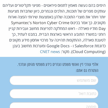
הימים בהם נעשה מאמץ לתפוס פיראטים - מפיצי תקליטורים ועליהם
עותקים מפרים של תוכנות, הולכים ונגמרים, כיוון שחברות מציעות
יותר ויותר את מוצרי התוכנה שלהן באמצעות שירותי הפצה וארוח
מקוונים. כך אמר בכינוס
Symantec's Norton Cyber Crime
Day
מת'יו פארלה - ראש המחלקה לפריצות מחשב ועבירות קניין
רוחני במשרד התובע הראשי בארצות הברית. במבט לעתיד, כך
לטענת פארלה, ההתקפות תהיינה על מרכזי אחסון מידע מקוונים
כדוגמת Salesforce ו - Google Docs ומערכות מחשוב בענן
(Cloud Computing). מקור:
CNET news
אלפי עורכי דין ואנשי משפט נעזרים בידע משפטי מהימן ועדכני.
הצטרפו גם אתם:
שם משתמש
*
דואל
*
סיסמה
*