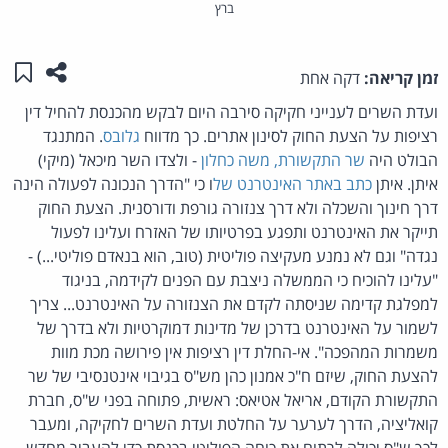
ברץ
שתפו ע
שמו
זמן קריאה:
דקה אחת
ועדת השרים לענייני חקיקה סירבה היום לבקש מהכנסת להחיל דין
רציפות על הצעת החוק לסינון אתרים. כך מדווח
גלובס
. המתנגד
הבולט היה
שר התקשורת, משה כחלון
- ולצדו השר מיכאל (מיקי)
איתן. איתן
כתב באתר האינטרנט של
ו כי "הדרך הנכונה לפעולה הינה
דרך חינוך והשכלה ולא דרך צנזורה גורפת ודורסנית. הצעת החוק
תייקר את האינטרנט ותפגע בפרטיותו של האזרח ועלינו לפעול
נגדה" וגם לא נמנע מעקיצה פוליטית (טוב, הוא בנאדם פוליטי...) -
"עלינו להוכיח כי הממשלה ניצבת עם הפנים לקידמה, בניגוד
למפלגת קדימה שניסתה לקדם את הצנזורה על האינטרנט... צריך
לשמור על האינטרנט בדרכן של מדינות דמוקרטיות ולא בדרך של
משמרות המהפכה". אי-החלת דין רציפות אין פירושה מכת מוות
להצעת החוק, שיזם ח"כ אמנון כהן מש"ס בגיבוי אינטנסיבי של שר
התקשורת הקודם, אריאל אטיאס: ראשית, פתוחה בפני ש"ס, חברת
קואליציה, הדרך לערער על החלטת ועדת השרים לחקיקה, ומעבר
לכך ש"ס יכולה לרתום את כוחה הפוליטי בכנסת כדי להעביר מחדש