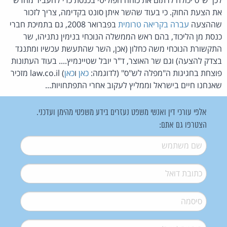
את הצעת החוק. כי בעוד שהשר איתן סונט בקדימה, צריך לזכור
שההצעה
עברה בקריאה טרומית
בפברואר 2008, גם בתמיכת חברי
כנסת מן הליכוד, בהם ראש הממשלה הנוכחי בנימין נתניהו, שר
התקשורת הנוכחי משה כחלון (אכן, השר שהתעשת עכשיו ומתנגד
בצדק להצעה) וגם שר האוצר, ד"ר יובל שטיינמיץ.... בעוד העתונות
פוצחת בחגיגות ה"מפלה לש"ס" (לדוגמה:
כאן
ו
כאן
) law.co.il מזכיר
שאנחנו חיים בישראל וממליץ לעקוב אחרי התפתחויות...
אלפי עורכי דין ואנשי משפט נעזרים בידע משפטי מהימן ועדכני.
הצטרפו גם אתם:
שם משתמש
*
דואל
*
סיסמה
*
סיסמה (שוב)
*