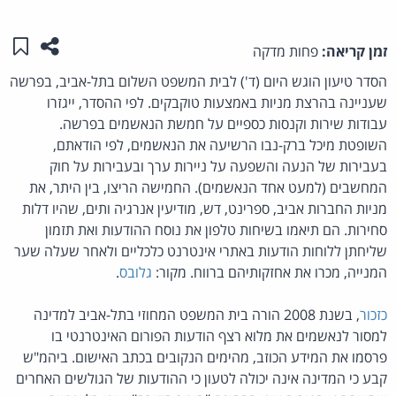
שתפו ע
שמו
זמן קריאה:
פחות מדקה
הסדר טיעון הוגש היום (ד') לבית המשפט השלום בתל-אביב, בפרשה
שעניינה בהרצת מניות באמצעות טוקבקים. לפי ההסדר, ייגזרו
עבודות שירות וקנסות כספיים על חמשת הנאשמים בפרשה.
השופטת מיכל ברק-נבו הרשיעה את הנאשמים, לפי הודאתם,
בעבירות של הנעה והשפעה על ניירות ערך ובעבירות על חוק
המחשבים (למעט אחד הנאשמים). החמישה הריצו, בין היתר, את
מניות החברות אביב, ספרינט, דש, מודיעין אנרגיה ותים, שהיו דלות
סחירות. הם תיאמו בשיחות טלפון את נוסח ההודעות ואת תזמון
שליחתן ללוחות הודעות באתרי אינטרנט כלכליים ולאחר שעלה שער
המנייה, מכרו את אחזקותיהם ברווח. מקור:
גלובס
.
כזכור
, בשנת 2008 הורה בית המשפט המחוזי בתל-אביב למדינה
למסור לנאשמים את מלוא רצף הודעות הפורום האינטרנטי בו
פרסמו את המידע הכוזב, מהימים הנקובים בכתב האישום. ביהמ"ש
קבע כי המדינה אינה יכולה לטעון כי ההודעות של הגולשים האחרים