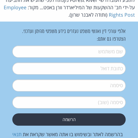
על-ידי חב' ההשקעות של המיליארדר וורן באפט... מקור:
Employee
Rights Post
(ותודה לאבנר שרון).
אלפי עורכי דין ואנשי משפט נעזרים בידע משפטי מהימן ועדכני.
הצטרפו גם אתם:
שם משתמש
*
דואל
*
סיסמה
*
סיסמה (שוב)
*
בהרשמה לאתר ובשימוש בו אתה מאשר שקראת את
תנאי