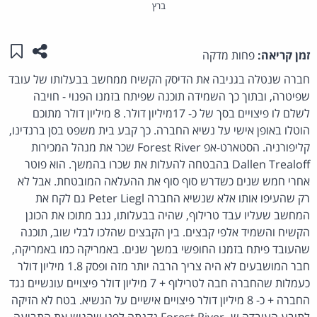
ברץ
שתפו ע
שמו
זמן קריאה:
פחות מדקה
חברה שנטלה בגניבה את הדיסק הקשיח ממחשב בבעלותו של עובד
שפיטרה, ובתוך כך השמידה תוכנה שפיתח בזמנו הפנוי - חויבה
לשלם לו פיצויים בסך של כ- 17מיליון דולר. 8 מיליון דולר מתוכם
הוטלו באופן אישי על נשיא החברה. כך קבע בית משפט בסן ברנדינו,
קליפורניה. הסטארט-אפ Forest River שכר את מנהל המכירות
Dallen Trealoff בהבטחה להעלות את שכרו בהמשך. הוא פוטר
אחרי חמש שנים כשדרש סוף סוף את ההעלאה המובטחת. אבל לא
רק שהעיפו אותו אלא שנשיא החברה Peter Liegl גם לקח את
המחשב שעליו עבד טרילוף, שהיה בבעלותו, גנב מתוכו את הכונן
הקשיח והשמיד אלפי קבצים. בין הקבצים שהלכו לבלי שוב, תוכנה
שהעובד פיתח בזמנו החופשי במשך שנים. באמריקה כמו באמריקה,
חבר המושבעים לא היה צריך הרבה יותר מזה ופסק 1.8 מיליון דולר
כעמלות שהחברה חבה לטרילוף + 7 מיליון דולר פיצויים עונשיים נגד
החברה + כ- 8 מיליון דולר פיצויים אישיים על הנשיא. בטח לא הזיקה
לתובע העובדה ש- Forest River נקנתה לפני שהגיש את התביעה