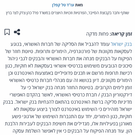
מאת‏
עו"ד טל קפלן
שותף וחבר בקבוצת הסייבר, הפרטיות וזכויות היוצרים במשרד פרל כהן צדק לצר ברץ
שתפו ע
שמו
זמן קריאה:
פחות מדקה
בנק ישראל
עומד להגביל את הסליקה של חברות האשראי, בנוגע
לעסקאות מקוונות של פורנוגרפיה, הימורים ותרופות. טיוטת חוזר של
הפיקוח על הבנקים מנחה את חברות האשראי והבנקים לגבי ניהול
סיכונים הנובעים משימוש בכרטיסי אשראי בעסקאות לא חוקיות, כגון
רכישת תרופות מרשם או תכנים פדופיליים באמצעות האינטרנט וכן
הימורים מקוונים. דיון בנושא זה עם מנהלי חברות כרטיסי האשראי
זומן לימים הקרובים. בטיוטת החוזר מנחה בנק ישראל כי על
דירקטוריון הבנק / חברת כרטיסי האשראי, לאשר בהקדם האפשרי
מדיניות סליקה ברשת האינטרנט בהתאם להנחיות בנק ישראל. בבנק
ישראל מזהירים כי השימוש באינטרנט לצורך ביצוע עסקאות לא
חוקיות, כגון הימורים, יחד עם התגברות השימוש של ארגוני פשע
מאורגן בפעילויות אלו, מגדילים את חשיפת הבנקים לעבירות הלבנת
הון. עוד מנחה הפיקוח על הבנקים כי אין לאפשר השלמת עסקה