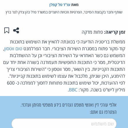
מאת‏
עו"ד טל קפלן
שותף וחבר בקבוצת הסייבר, הפרטיות וזכויות היוצרים במשרד פרל כהן צדק לצר ברץ
שתפו ע
שמו
זמן קריאה:
פחות מדקה
ממשלת בריטניה הודיעה כי בכוונתה להאיץ את השימוש בתוכנות
קוד-מקור פתוח במסגרת השירות הציבורי. חבר הפרלמנט
טום ווטסון
,
המשמש גם כשר האחראי על השירות הציבורי וכן על ההשתלבות
הדיגטלית, מסר כי התוכנות החופשיות תעמודנה בשורה אחת יחד עם
התוכנות הקנייניות. בין השאר, מסר ווטסון כי "השירות הציבורי צריך
להימנע, היכן שניתן, מלכבול את עצמו לשימוש בתוכנות קנייניות".
לפי ההערכות, יכול שימוש בתוכנות פתוחות לחסוך לממלכה כ- 600
מיליון ליש"ט בשנה. מקור:
BBC
.
אלפי עורכי דין ואנשי משפט נעזרים בידע משפטי מהימן ועדכני.
הצטרפו גם אתם:
שם משתמש
*