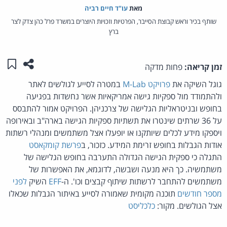
מאת‏
עו"ד חיים רביה
שותף בכיר וראש קבוצת הסייבר, הפרטיות וזכויות היוצרים במשרד פרל כהן צדק לצר
ברץ
שתפו ע
שמו
זמן קריאה:
פחות מדקה
גוגל השיקה את
פרויקט M-Lab
במטרה לסייע לגולשים לאתר
ולהתמודד מול ספקיות גישה אמריקאיות אשר נחשדות בפגיעה
בחופש ובניטראליות הגלישה של צרכניהן. הפרויקט אמור להתבסס
על 36 שרתים שינטרו את תשתיות ספקיות הגישה בארה"ב ובאירופה
ויספקו מידע לכלים שיותקנו או יופעלו אצל משתמשים ומנהלי רשתות
אודות הגבלות בחופש זרימת המידע. כזכור, ב
פרשת קומקאסט
התגלה כי ספקית הגישה הגדולה התערבה בחופש הגלישה של
משתמשיה. כך היא מנעה ושבשה, לדוגמא, את האפשרות של
משתמשים להתחבר לרשתות שיתוף קבצים וכו'. ה-
EFF
השיק
לפני
מספר חודשים
תוכנה מקומית שאמורה לסייע באיתור הגבלות שכאלו
אצל הגולשים. מקור:
כלכליסט