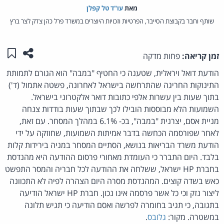
מאת‏
עו"ד טל קפלן
שותף וחבר בקבוצת הסייבר, הפרטיות וזכויות היוצרים במשרד פרל כהן צדק לצר ברץ
שתפו ע
שמו
זמן קריאה:
פחות מדקה
הודעת דואל ויראלית, שטענה כי החטיף "במבה" הוא הגורם לתמותת
התינוקות החריגה שהתרחשה בישראל לאחרונה, פשטה אתמול (ד')
בתוך שעות בין עשרות אלפי כתובות דואר אלקטרוני בישראל.
השמועות הלא מבוססות הובילו לכך שבתוך שעות בודדות צנחה
מניית אסם, יצרנית "במבה", בכ- 6.1% במהלך המסחר. עם זאת,
לאחר שפורסמה הכחשה בדבר אמיתות השמועות, שחוזקה על ידי
הודעת משרד הבריאות בנושא, הסתיים המסחר במניה בירידות קלות
בלבד. היום התברר כי העומדת מאחורי פרסום ההודעה היא מהנדסת
בחברת HP ישראל, ששלחה את ההודעה לכל חבריה והמסר התפשט
כאש בשדה קוצים. המהנדסת מסרה היום הצהרה לפיה לא התכוונה
ליצור נזק וכי כל אשר פרסמה אינו נכון. חברת HP ישראל הודיעה
בתגובה, כי תגיב בחומרה לפרשה ואסם הודיעה כי תגיש תלונה
במשטרה. מקור:
גלובס
.