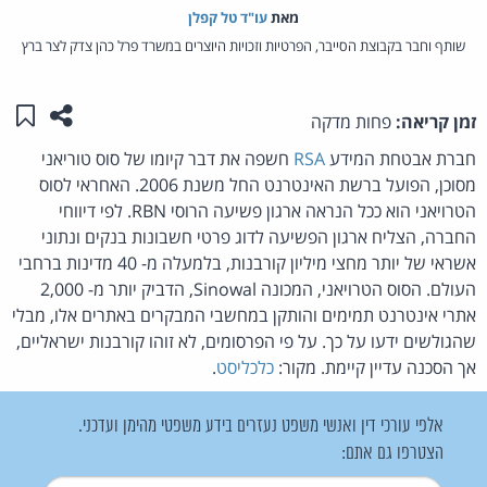
מאת‏
עו"ד טל קפלן
שותף וחבר בקבוצת הסייבר, הפרטיות וזכויות היוצרים במשרד פרל כהן צדק לצר ברץ
שתפו ע
שמו
זמן קריאה:
פחות מדקה
חברת אבטחת המידע
RSA
חשפה את דבר קיומו של סוס טוריאני
מסוכן, הפועל ברשת האינטרנט החל משנת 2006. האחראי לסוס
הטרויאני הוא ככל הנראה ארגון פשיעה הרוסי RBN. לפי דיווחי
החברה, הצליח ארגון הפשיעה לדוג פרטי חשבונות בנקים ונתוני
אשראי של יותר מחצי מיליון קורבנות, בלמעלה מ- 40 מדינות ברחבי
העולם. הסוס הטרויאני, המכונה Sinowal, הדביק יותר מ- 2,000
אתרי אינטרנט תמימים והותקן במחשבי המבקרים באתרים אלו, מבלי
שהגולשים ידעו על כך. על פי הפרסומים, לא זוהו קורבנות ישראליים,
אך הסכנה עדיין קיימת. מקור:
כלכליסט
.
אלפי עורכי דין ואנשי משפט נעזרים בידע משפטי מהימן ועדכני.
הצטרפו גם אתם: