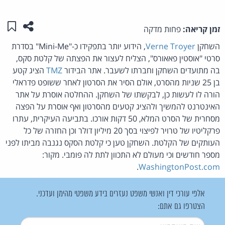
שתפו ע
שמו
זמן קריאה:
פחות מדקה
השחקן
Verne Troyer
, הידוע יותר בתפקידו כ-"Mini-Me" בסדרת
סרטי "אוסטין פאאורס", הצליח לעצור את הפצתה של קלטת סקס,
בה מתועדים השחקן וחברתו לשעבר. אתר הבידור
TMZ
הציג קטע
בן 25 שניות מהסרט, אולם הסיר את הסרטון לאחר ששופט פדראלי
הורה לו לעשות כן, לבקשתו של השחקן. ההחלטה אוסרת על אתר
האינטרנט להמשיך ולהציג קטעים מהסרטון ואף אוסרת על הפצה
מסחרית של הסרט המלא, 50 דקות אורכו. בתביעה העיקרית, עתרו
פרקליטיו של טרויר לפיצוי בסך 20 מיליון דולר וכן החזרה של כל
העותקים של הקלטת. השחקן טען כי קלטת הסקס נגנבה מביתו לפני
מספר חודשים וכי מעולם לא התכוון לתת לה פומבי. מקור:
.
WashingtonPost.com
אלפי עורכי דין ואנשי משפט נעזרים בידע משפטי מהימן ועדכני.
הצטרפו גם אתם:
שם משתמש
*