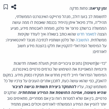
שתפו ע
שמו
זמן קריאה:
פחות מדקה
לתשומת לב בועז דולב, מנהל פרוייקט האינטרנט הממשלתי,
תהיל"ה, וח"כ מיכאל איתן (היחיד בכנסת שאכפת לו ממה עושה
הממשלה ברשת): פרופ' אד פלטן, מומחה לאבטחת מידע, מציע
הצצה
למאמר חדש
שהוא כותב בשאלה איך לעודד שקיפות
ממשלתית.
התשובה
של פלטן ושותפיו לכתיבה מנוגד לאינטואיציה:
על המימשל הפדראלי להקטין את חלקו בהצגת מידע חשוב
לאזרחים:
"כדי ש[חשיפת] נתונים ציבוריים תפיק תועלת מאותה חדשנות
ודינמיות המאפיינת את השימוש של גורמים פרטיים באינטרנט,
המימשל הפדראלי חייב לדמיין מחדש את תפקידו כספק מידע. במקום
להאבק, כפי שהוא עושה כעת, לתכנן אתרים העונים על צרכיו של כל
משתמש קצה, עליו
להתמקד ביצירת תשתית נגישה לציבור
שהיא פשוטה, אמינה החושפת את המידע שמתחתיה
. שחקנים
פרטיים, בין אם שלא למטרות רווח ובין אם מסחריים, מתאימים טוב
יותר להפיץ את המידע הממשלתי לאזרחים ויכולים באופן מתמיד