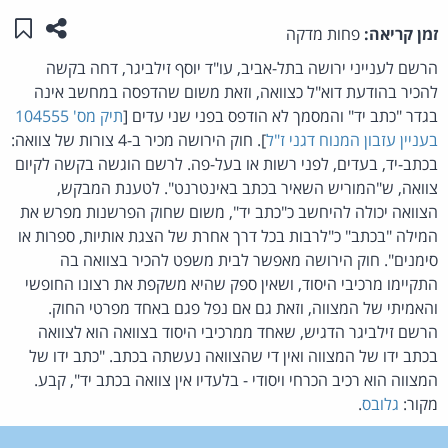
שתפו ע
שמו
זמן קריאה:
פחות מדקה
הרשם לענייני ירושה בתל-אביב, עו"ד יוסף זילביגר, דחה בקשה
להכיר בהודעת דוא"ל כצוואה, וזאת משום שהדפסה במחשב אינה
בגדר "כתב יד" והמסמך לא הודפס בפני שני עדים [
תיק מס' 104555
בעניין עזבון המנוח דגני ז"ל
]. חוק הירושה מכיר ב-4 צורות של צוואה:
בכתב-יד, בעדים, לפני רשות או בעל-פה. לרשם הוגשה בקשה לקיום
צוואה, ש"המוריש השאיר בכתב באינטרנט". לטענת המבקש,
הצוואה יכולה להיחשב כ"כתב יד", משום שחוק הפרשנות מפרש את
המילה "בכתב" כ"לרבות בכל דרך אחרת של הצגת אותיות, ספרות או
סימנים". חוק הירושה מאפשר לבית משפט להכיר בצוואה בה
התקיימו מרכיבי היסוד, ושאין ספק שהיא משקפת את רצונו החופשי
והאמיתי של המצווה, וזאת גם אם נפל פגם באחד מפרטי החוק.
הרשם זילביגר הדגיש, שאחד ממרכיבי היסוד בצוואה הוא לצוואה
בכתב ידו של המצווה ואין די שהצוואה נעשתה בכתב. "כתב ידו של
המצווה הוא רכיב הכרחי ויסודי - בלעדיו אין צוואה בכתב יד", קבע.
מקור:
גלובס
.