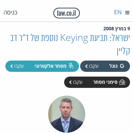
EN
כניסה
9 במרץ 2008
ישראל: תביעת Keying נוספת של ד"ר דב
קליין
גוגל
עקבו
מסחר אלקטרוני
עקבו
סימני מסחר
עקבו