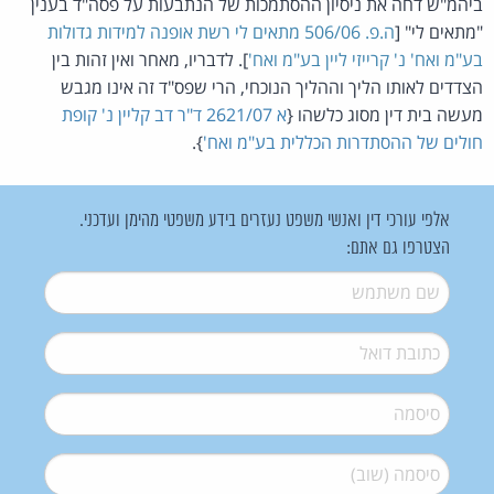
ביהמ"ש דחה את ניסיון ההסתמכות של הנתבעות על פסה"ד בענין
"מתאים לי" [
ה.פ. 506/06 מתאים לי רשת אופנה למידות גדולות
בע"מ ואח' נ' קרייזי ליין בע"מ ואח'
]. לדבריו, מאחר ואין זהות בין
הצדדים לאותו הליך וההליך הנוכחי, הרי שפס"ד זה אינו מגבש
מעשה בית דין מסוג כלשהו {
א 2621/07 ד"ר דב קליין נ' קופת
חולים של ההסתדרות הכללית בע"מ ואח'
}.
אלפי עורכי דין ואנשי משפט נעזרים בידע משפטי מהימן ועדכני.
הצטרפו גם אתם:
שם משתמש
*
דואל
*
סיסמה
*
סיסמה (שוב)
*