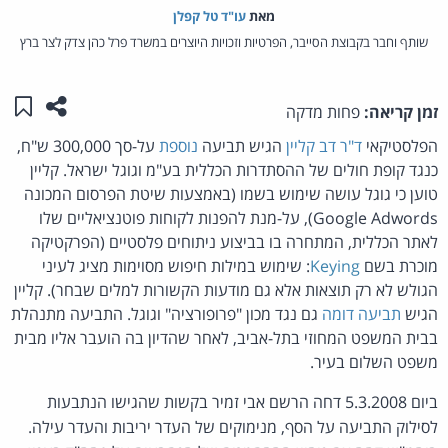
מאת‏
עו"ד טל קפלן
שותף וחבר בקבוצת הסייבר, הפרטיות וזכויות היוצרים במשרד פרל כהן צדק לצר ברץ
שתפו ע
שמו
זמן קריאה:
פחות מדקה
הפלסטיקאי
ד"ר דב קליין
הגיש תביעה
נוספת
על-סך 300,000 ש"ח,
כנגד קופת חולים של ההסתדרות הכללית בע"מ וגוגל ישראל. קליין
טוען כי גוגל עושה שימוש בשמו (באמצעות שיטת הפרסום המכונה
Google Adwords), על-מנת להפנות לקוחות פוטנציאליים שלו
לאתר הכללית, המתחרה בו בביצוע ניתוחים פלסטיים (הפרקטיקה
מוכרת בשם
Keying
: שימוש במילות חיפוש מסוימות מציג לעיני
הגולש לא רק תוצאות אלא גם מודעות הקשורות למלים שבחר). קליין
הגיש
תביעה דומה
גם נגד מכון "פרופורציה" וגוגל. התביעה מתנהלת
בבית המשפט המחוזי בתל-אביב, לאחר שהדיון בה הועבר אליו מבית
משפט השלום בעיר.
ביום 5.3.2008 דחה הרשם אבי זמיר בקשות שהגישו הנתבעות
לסילוק התביעה על הסף, מנימוקים של העדר יריבות והעדר עילה.