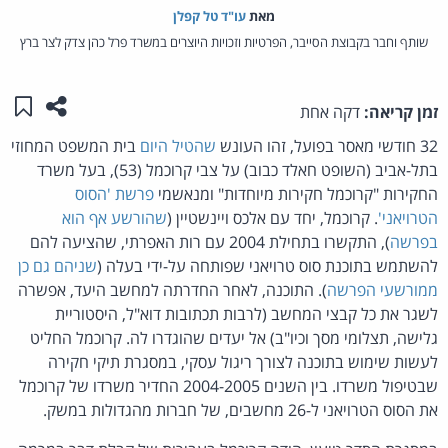
מאת‏
עו"ד טל קפלן
שותף וחבר בקבוצת הסייבר, הפרטיות וזכויות היוצרים במשרד פרל כהן צדק לצר ברץ
שתפו ע
שמו
זמן קריאה:
דקה אחת
32 חודשי מאסר בפועל, זהו העונש
שהטיל היום
בית המשפט המחוזי
בתל-אביב (השופט חאלד כבוב) על צבי קרוכמל (53), בעל משרד
החקירות "קרוכמל חקירות מיוחדות" ומנאשמי
פרשת 'הסוס
הטרויאני'
. קרוכמל, יחד עם אלכס ויינשטיין (
שהורשע אף הוא
בפרשה
), התקשרו בתחילת 2004 עם רות האפרתי, שהציעה להם
להשתמש בתוכנת סוס טרויאני שפותחה על-ידי בעלה (
שניהם גם כן
ממורשעי הפרשה
). התוכנה, לאחר החדרתה למחשב היעד, אפשרה
לשגר את כל קבצי המחשב (לרבות תכתובות דוא"ל, היסטוריית
גלישה, תצלומי מסך וכיו"ב) אל יעדים שהוגדרו לה. קרוכמל החליט
לעשות שימוש בתוכנה לצורך ריגול עסקי, במסגרת תיקי חקירה
שבטיפול משרדו. בין השנים 2004-2005 החדיר משרדו של קרוכמל
את הסוס הטרויאני ל-26 מחשבים, של חברות מהגדולות במשק.