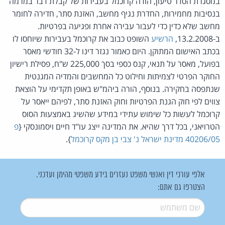
במסגרת הסדר טיעון, הודה קרוכמל בעבירות של קבלת דבר במרמה
בנסיבות מחמירות, החדרת נגיף מחשב, האזנת סתר, חדירה לחומר
מחשב שלא כדין כדי לעבור עבירה אחרת ופגיעה בפרטיות.
ב-13.2.2008,
הרשיע
השופט כבוב את קרוכמל בעבירות שיוחסו לו
בכתב האישום המתוקן. היום כאמור נגזר דינו ל-32 חודשי מאסר
בפועל, מאסר על תנאי, קנס כספי בסך 225,000 ש"ח, פסילת רישיון
החוקר הפרטי לצמיתות וחילוט כל המחשבים והמדיה המגנטית
שנתפסה בחקירה. בנוסף, הורה ביהמ"ש באופן תקדימי על הוצאת
צווים לפי חוק הגנת הפרטיות וחוק האזנת סתר, לפיהם ייאסר על
קרוכמל לעשות כל שימוש עתידי במידע שהשיג באמצעות הסוס
הטרויאני, בכל דרך שהיא. את המדינה ייצג עו"ד חיים ויסמונסקי {
פ
40206/05 מדינת ישראל נ' צבי בן מקס קרוכמל
}.
אלפי עורכי דין ואנשי משפט נעזרים בידע משפטי מהימן ועדכני.
הצטרפו גם אתם:
שם משתמש
*