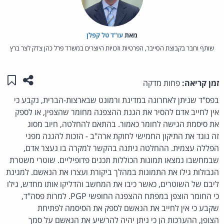
מאת‏
עו"ד טל קפלן
שותף וחבר בקבוצת הסייבר, הפרטיות וזכויות היוצרים במשרד פרל כהן צדק לצר ברץ
שתפו ע
שמו
זמן קריאה:
פחות מדקה
בפס"ד שניתן לאחרונה במדינת ורמונט שבארצות-הברית, נקבע כי
אין לחייב אדם להסיר את הגנת ההצפנה מחומר שהצפין, או לספק
את סיסמת הגישה לחומר כאמור. בהתאם להחלטה, חיוב מסוג
זה נוגד את התיקון החמישי לחוקת ארה"ב - הזכות להגנה מפני
הפללה עצמית. ההחלטה ניתנה בהקשר למקרה בו נעצר אדם,
שבמחשבו נמצאו תמונות הכוללות תכנים פדופיליים. שוטרי משטרת
הגבולות גילו את התמונות במהלך ביקורת ועצרו את הנאשם. למגינת
ליבם של השוטרים, כאשר כיבו את המחשב והדליקו אותו מחדש, גילו
כי החומר הוצפן במפתח ההצפנה החופשי PGP. למרות פסה"ד,
שקבע כי אין לחייב את הנאשם לספק את הסיסמה לפתיחת
הצופן, ההערכות הן כי ניתן יהיה להרשיע את הנאשם על סמך