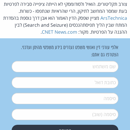
צורב תקליטורים. הואיל ולסודומסקי לא הייתה ציפייה סבירה לפרטיות
בעת שמסר המחשב לתיקון, הרי שהראיות שנתפסו - כשרות.
ArsTechnica
מציין שפסק הדין האמור הוא אבן דרך נוספת בהסדרת
המתח שבין הליך תפיסתהנכסים (Search and Seizure) לבין
ההגנה על הפרטיות. מקור:
CNET News.com
.
אלפי עורכי דין ואנשי משפט נעזרים בידע משפטי מהימן ועדכני.
הצטרפו גם אתם:
שם משתמש
*
דואל
*
סיסמה
*
סיסמה (שוב)
*