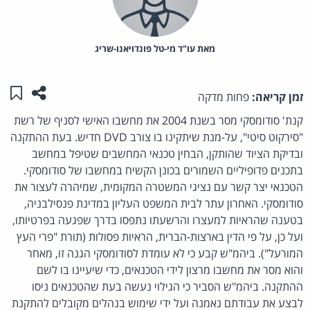
מאת‏ עו"ד מי-טל פונדויאנו-שריג
שתפו ע
שמו
זמן קריאה:
פחות מדקה
קנת' סודומסקי מסר בשנת 2004 את מחשבו האישי לסניף של רשת
"סירקוט סיטי", על-מנת שיתקינו בו צורב DVD חדיש. בעת ההתקנה
ובדיקת הציוד שהותקן, הבחין טכנאי המחשבים שטיפל במחשב
בתכנים פדופיליים השמורים בכונן הקשיח במחשבו של סודומסקי.
הטכנאי יצר קשר עם נציגי המשטרה המקומית, שמיהרה לעצור את
סודומסקי. האחרון עתר לבית המשפט העליון במדינת פנסילבניה,
בטענה שהראיות למעצרו והרשעתו נתפסו בדרך שפגעה בפרטיותו,
ועל כן, על פי הדין בארצות-הברית, הראיות פסולות (תורת "פרי העץ
המורעל"). ביהמ"ש קבע כי לא עומדת לסודומסקי הגנה זו, מאחר
והוא מסר את מחשבו מרצון לידי הטכנאים, כדי שיעיינו בו לשם
ההתקנה. ביהמ"ש הסביר כי הגילוי נעשה בעת שהטכנאים ניסו
לבצע את עבודתם נאמנה ועל ידי שימוש בנהלים מקובלים להתקנת