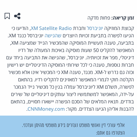
שתפו ע
שמו
זמן קריאה:
פחות מדקה
קבוצת המוזיקה
יוניברסל
וחברת
XM Satellite Radio
, הודיעו כי
הגיעו לפשרה בתביעת זכויות היוצרים
שהגישה
יוניברסל כנגד XM.
בתביעה, טענה תעשיית המוסיקה שהמכשיר הנייד שמציעה XM,
המאפשר להקליט 50 שעות מוסיקה באיכות המעולה של רדיו
דיגיטלי, מפר את זכויותיה. יוניברסל, שהגישה את התביעה ביחד עם
חברות נוספות, טענה כי לכל שירותי המוסיקה הדיגיטליים יש רישיון
וכזה גם נדרש ל-XM. מנגד, טענה XM כי המכשיר אינו אלא מכשיר
הקלטה חוקי לגמרי המאפשר למאזינים להקליט רדיו. בהתאם
לפשרה, תשלם XM ליוניברסל עמלה בגין כל מכשיר נייד הנמכר
על-ידה, המאפשר למשתמשיו ליצור עותקים דיגיטליים של שירים
בודדים. תנאיו המלאים של הסכם הפשרה יישארו חסויים, בהתאם
להבנות אליהן הגיעו הצדדים. מקור:
CNNMoney.com
.
אלפי עורכי דין ואנשי משפט נעזרים בידע משפטי מהימן ועדכני.
הצטרפו גם אתם: