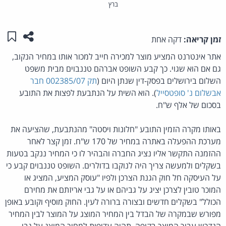
ברץ
שתפו ע
שמו
זמן קריאה:
דקה אחת
אתר אינטרנט המציע מוצר למכירה חייב למכור אותו במחיר הנקוב,
גם אם הוא שגוי. כך קבע השופט אברהם טננבוים מבית משפט
השלום בירושלים בפסק-דין שנתן היום (
תק 002385/07 חבר
אבשלום נ' סופטסייל
). הוא השית על הנתבעת לפצות את התובע
בסכום של אלף ש"ח.
באותו מקרה הזמין התובע "חלונות ויסטה" מהנתבעת, שהציעה את
מערכת ההפעלה באתרה במחיר של 170 ש"ח. זמן קצר לאחר
ההזמנה התקשר אליו נציג החברה והבהיר לו כי המחיר ננקב בטעות
בשקלים ולמעשה צריך היה לנוקבו בדולרים. השופט טננבוים קבע כי
על העיסקה חל חוק הגנת הצרכן ולפיו "עוסק המציע, המציג או
המוכר טובין לצרכן יציג על גביהם או על גבי אריזתם את מחירם
הכולל" בשקלים חדשים ובצורה ברורה לעין. החוק מוסיף וקובע באופן
מפורש שבמקרה של הבדל בין המחיר המוצג על המוצר לבין המחיר
הנדרש עבור המוצר בקופה, תהיה עדיפות למחיר המוצג על גבי