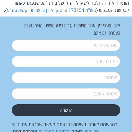
הותירה את ההחלטה לשיקול דעתו של ביהמ"ש, שנעתר כאמור
לבקשת המבקש {
בש"א 173154 פרסיקו אורן נ' שידורי קשת בע"מ
}.
אלפי עורכי דין ואנשי משפט נעזרים בידע משפטי מהימן ועדכני.
הצטרפו גם אתם:
שם משתמש
*
דואל
*
סיסמה
*
סיסמה (שוב)
*
בהרשמה לאתר ובשימוש בו אתה מאשר שקראת את
תנאי
השימוש
באתר ו
מדיניות הפרטיות
והסכמת להם.