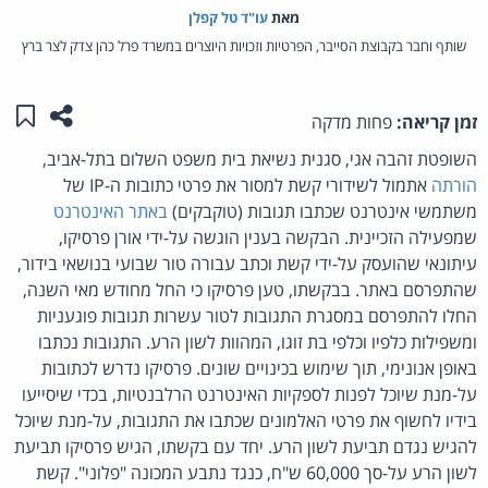
מאת‏
עו"ד טל קפלן
שותף וחבר בקבוצת הסייבר, הפרטיות וזכויות היוצרים במשרד פרל כהן צדק לצר ברץ
שתפו ע
שמו
זמן קריאה:
פחות מדקה
השופטת זהבה אגי, סגנית נשיאת בית משפט השלום בתל-אביב,
הורתה
אתמול לשידורי קשת למסור את פרטי כתובות ה-IP של
משתמשי אינטרנט שכתבו תגובות (טוקבקים)
באתר האינטרנט
שמפעילה הזכיינית. הבקשה בענין הוגשה על-ידי אורן פרסיקו,
עיתונאי שהועסק על-ידי קשת וכתב עבורה טור שבועי בנושאי בידור,
שהתפרסם באתר. בבקשתו, טען פרסיקו כי החל מחודש מאי השנה,
החלו להתפרסם במסגרת התגובות לטור עשרות תגובות פוגעניות
ומשפילות כלפיו וכלפי בת זוגו, המהוות לשון הרע. התגובות נכתבו
באופן אנונימי, תוך שימוש בכינויים שונים. פרסיקו נדרש לכתובות
על-מנת שיוכל לפנות לספקיות האינטרנט הרלבנטיות, בכדי שיסייעו
בידיו לחשוף את פרטי האלמונים שכתבו את התגובות, על-מנת שיוכל
להגיש נגדם תביעת לשון הרע. יחד עם בקשתו, הגיש פרסיקו תביעת
לשון הרע על-סך 60,000 ש"ח, כנגד נתבע המכונה "פלוני". קשת