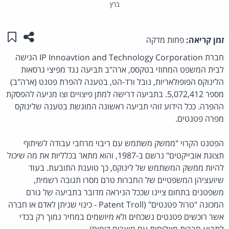
ברץ
שתפו ע
שמו
זמן קריאה:
פחות מדקה
חברת IP Innoavtion and Technology Corporation הגישה
לבית המשפט המחוזי בטקסס, ארה"ב תביעה נגד מפיצי גרסאות
הלינוקס הפופולאריות, נובל ורד-הט, בטענה להפרת פטנט (ארה"ב)
מספר 5,072,412. בתביעה דרישה למתן פיצויים וצו מניעה להפסקת
ההפרה. ככל הידוע זוהי תביעה ראשונה המוגשת בטענה שלינוקס
מפרה פטנטים.
הפטנט הקרוי "ממשק משתמש עם ריבוי מרחבי עבודה לשיתוף
תצוגת אובייקטים" נרשם ב-1987, והוא מתאר בכלליות את מה שיכול
להיות ממשק המשתמש של לינוקס, כך טוענת התובעת. בעוד
שיועציהן המשפטיים של החברות טרם מסרו תגובה רשמית,
משפטנים בתחום ציינו שככל הניראה מדובר בתביעה של גורם
המכונה "טרול פטנטים" (Patent Troll - כינוי שניתן לאדם או חברה
אשר רוכשים פטנטים נשכחים ולא מיושמים במחיר נמוך רק בכדי
לתבוע חברות מצליחות עם מוצרים דומים).