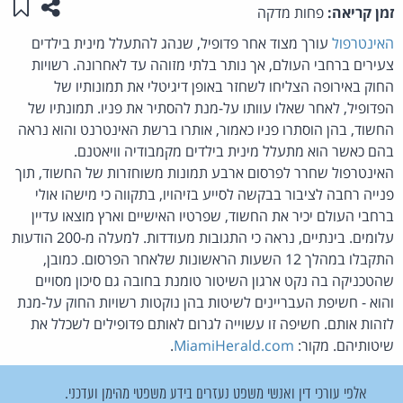
שתפו ע
שמו
זמן קריאה:
פחות מדקה
האינטרפול
עורך מצוד אחר פדופיל, שנהג להתעלל מינית בילדים
צעירים ברחבי העולם, אך נותר בלתי מזוהה עד לאחרונה. רשויות
החוק באירופה הצליחו לשחזר באופן דיגיטלי את תמונותיו של
הפדופיל, לאחר שאלו עוותו על-מנת להסתיר את פניו. תמונתיו של
החשוד, בהן הוסתרו פניו כאמור, אותרו ברשת האינטרנט והוא נראה
בהם כאשר הוא מתעלל מינית בילדים מקמבודיה וויאטנם.
האינטרפול שחרר לפרסום ארבע תמונות משוחזרות של החשוד, תוך
פנייה רחבה לציבור בבקשה לסייע בזיהויו, בתקווה כי מישהו אולי
ברחבי העולם יכיר את החשוד, שפרטיו האישיים וארץ מוצאו עדיין
עלומים. בינתיים, נראה כי התגובות מעודדות. למעלה מ-200 הודעות
התקבלו במהלך 12 השעות הראשונות שלאחר הפרסום. כמובן,
שהטכניקה בה נקט ארגון השיטור טומנת בחובה גם סיכון מסויים
והוא - חשיפת העבריינים לשיטות בהן נוקטות רשויות החוק על-מנת
לזהות אותם. חשיפה זו עשוייה לגרום לאותם פדופילים לשכלל את
שיטותיהם. מקור:
MiamiHerald.com
.
אלפי עורכי דין ואנשי משפט נעזרים בידע משפטי מהימן ועדכני.