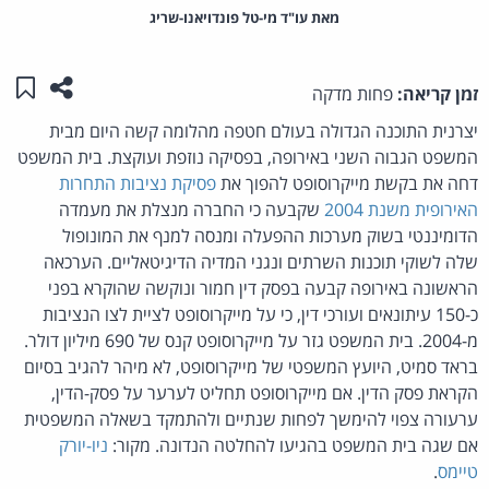
מאת‏ עו"ד מי-טל פונדויאנו-שריג
שתפו ע
שמו
זמן קריאה:
פחות מדקה
יצרנית התוכנה הגדולה בעולם חטפה מהלומה קשה היום מבית
המשפט הגבוה השני באירופה, בפסיקה נוזפת ועוקצת. בית המשפט
דחה את בקשת מייקרוסופט להפוך את
פסיקת נציבות התחרות
האירופית משנת 2004
שקבעה כי החברה מנצלת את מעמדה
הדומיננטי בשוק מערכות ההפעלה ומנסה למנף את המונופול
שלה לשוקי תוכנות השרתים ונגני המדיה הדיגיטאליים. הערכאה
הראשונה באירופה קבעה בפסק דין חמור ונוקשה שהוקרא בפני
כ-150 עיתונאים ועורכי דין, כי על מייקרוסופט לציית לצו הנציבות
מ-2004. בית המשפט גזר על מייקרוסופט קנס של 690 מיליון דולר.
בראד סמיט, היועץ המשפטי של מייקרוסופט, לא מיהר להגיב בסיום
הקראת פסק הדין. אם מייקרוסופט תחליט לערער על פסק-הדין,
ערעורה צפוי להימשך לפחות שנתיים ולהתמקד בשאלה המשפטית
אם שגה בית המשפט בהגיעו להחלטה הנדונה. מקור:
ניו-יורק
טיימס
.