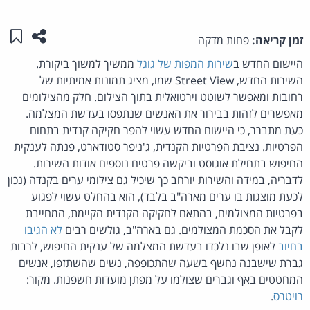
שתפו ע
שמו
זמן קריאה:
פחות מדקה
היישום החדש ב
שירות המפות של גוגל
ממשיך למשוך ביקורת.
השירות החדש, Street View שמו, מציג תמונות אמיתיות של
רחובות ומאפשר לשוטט וירטואלית בתוך הצילום. חלק מהצילומים
מאפשרים לזהות בבירור את האנשים שנתפסו בעדשת המצלמה.
כעת מתברר, כי היישום החדש עשוי להפר חקיקה קנדית בתחום
הפרטיות. נציבת הפרטיות הקנדית, ג'ניפר סטודארט, פנתה לענקית
החיפוש בתחילת אוגוסט וביקשה פרטים נוספים אודות השירות.
לדבריה, במידה והשירות יורחב כך שיכיל גם צילומי ערים בקנדה (נכון
לכעת מוצגות בו ערים מארה"ב בלבד), הוא בהחלט עשוי לפגוע
בפרטיות המצולמים, בהתאם לחקיקה הקנדית הקיימת, המחייבת
לקבל את הסכמת המצולמים. גם בארה"ב, גולשים רבים
לא הגיבו
בחיוב
לאופן שבו נלכדו בעדשת המצלמה של ענקית החיפוש, לרבות
גברת שישבנה נחשף בשעה שהתכופפה, נשים שהשתזפו, אנשים
המחטטים באף וגברים שצולמו על מפתן מועדות חשפנות. מקור:
רויטרס
.