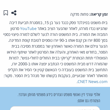
שתפו ע
שמו
זמן קריאה:
פחות מדקה
בית-משפט בפינלנד פסק כנגד נער בן 15, במסגרת תביעת דיבה
שהגיש נגדו מורהו, לאחר שהנער הציב באתר
YouTube
סרטון
המבזה את המורה. בית המשפט הורה לנער לשלם למורה פיצוי כספי
בסך 800 יורו וכן קנס אותו ב-90 יורו נוספים לטובת קופת המדינה.
הנער צילם את המורה כאשר האחרון שר במסגרת מסיבה בבית
הספר, בחודש מאי האחרון, והעלה את הסרטון לאתר שיתוף הוידאו
הפופולרי תחת הכותרת "קריוקי בבית החולים לחולי-נפש". למרות
שהמורה דרש מבית המשפט כי הנתבע יפצה אותו ב-2000 יורו,
התחשב בית המשפט בעובדה כי הנאשם קטין וכי הסיר את הקליפ
מהאתר לאחר שבועיים, בעקבות בקשתו של מנהל בית הספר. מקור:
.
CNET News.com
אלפי עורכי דין ואנשי משפט נעזרים בידע משפטי מהימן ועדכני.
הצטרפו גם אתם:
שם משתמש
*