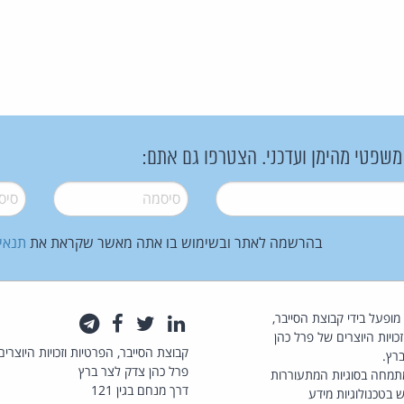
 משפטי מהימן ועדכני. הצטרפו גם אתם:
סיסמה
*
סיסמה
בהרשמה לאתר ובשימוש בו אתה מאשר שקראת את
תנאי
law.co.il מופעל בידי קבוצת הסייבר,
לינקדאין
טוויטר
פייסבוק
טלגרם
כויות היוצרים של פרל כהן
קבוצת הסייבר, הפרטיות וזכויות היוצרים
רץ.
פרל כהן צדק לצר ברץ
תמחה בסוגיות המתעוררות
דרך מנחם בגין 121
 בטכנולוגיות מידע