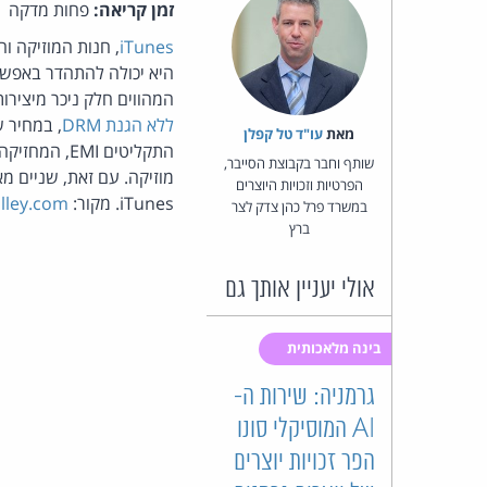
זמן קריאה:
פחות מדקה
iTunes
, חנות המוזיקה וה
המהווים חלק ניכר מיצירות
ללא הגנת DRM
מאת‏
עו"ד טל קפלן
התקליטים MI
שותף וחבר בקבוצת הסייבר,
הפרטיות וזכויות היוצרים
iTunes. מקור:
alley.com
במשרד פרל כהן צדק לצר
ברץ
אולי יעניין אותך גם
בינה מלאכותית
גרמניה: שירות ה-
AI המוסיקלי סונו
הפר זכויות יוצרים