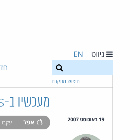
ניווט
EN
חיפוש
חד
חיפוש מתקדם
מעכשיו ב-iTunes: רפרטואר היצירות של לנון
19 באוגוסט 2007
אפל
עקבו