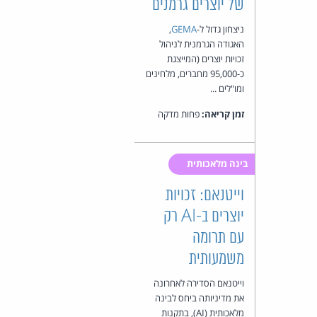
של יוצרים גרמנים
ניצחון גדול ל-
GEMA
,
האגודה הגרמנית לניהול
זכויות יוצרים (המייצגת
כ-95,000 מחברים, מלחינים
ומו"לים ...
זמן קריאה:
פחות מדקה
בינה מלאכותית
וייטנאם: זכויות
יוצרים ב-AI רק
עם תרומה
משמעותית
וייטנאם הסדירה לאחרונה
את מדיניותה ביחס לבינה
מלאכותית (AI), בתקנות