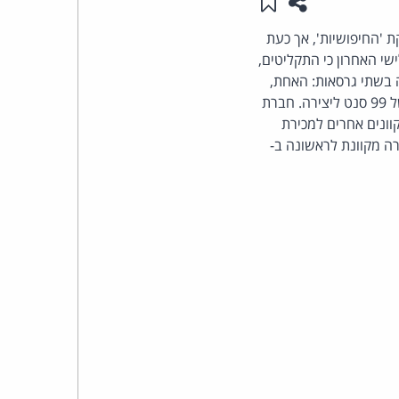
שתפו עמוד זה
שמור ב"תכנים שלי"
העומד
 'החיפושיות', אך כעת
עה ביום שלישי האחרון כי התקליטים,
בראש
רה בשתי גרסאות: האחת,
, במחיר של $1.29 לשיר; והשנייה, הכוללת מנגנוני הגנה מפני העתקה, במחיר של 99 סנט ליצירה. חברת
קבוצת
 מקוונים אחרים למכירת
של לנון: "Lennon Legend" ו-"Acoustic", יוצעו למכירה מקוונת לראשונה ב-
האינטרנט,
הסייבר
וזכויות
היוצרים
של
פרל