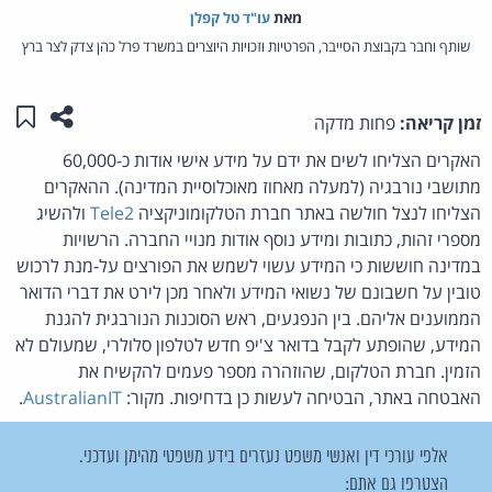
מאת‏
עו"ד טל קפלן
שותף וחבר בקבוצת הסייבר, הפרטיות וזכויות היוצרים במשרד פרל כהן צדק לצר ברץ
שתפו ע
שמו
זמן קריאה:
פחות מדקה
האקרים הצליחו לשים את ידם על מידע אישי אודות כ-60,000
מתושבי נורבגיה (למעלה מאחוז מאוכלוסיית המדינה). ההאקרים
הצליחו לנצל חולשה באתר חברת הטלקומוניקציה
Tele2
ולהשיג
מספרי זהות, כתובות ומידע נוסף אודות מנויי החברה. הרשויות
במדינה חוששות כי המידע עשוי לשמש את הפורצים על-מנת לרכוש
טובין על חשבונם של נשואי המידע ולאחר מכן לירט את דברי הדואר
הממוענים אליהם. בין הנפגעים, ראש הסוכנות הנורבגית להגנת
המידע, שהופתע לקבל בדואר צ'יפ חדש לטלפון סלולרי, שמעולם לא
הזמין. חברת הטלקום, שהוזהרה מספר פעמים להקשיח את
האבטחה באתר, הבטיחה לעשות כן בדחיפות. מקור:
AustralianIT
.
אלפי עורכי דין ואנשי משפט נעזרים בידע משפטי מהימן ועדכני.
הצטרפו גם אתם: