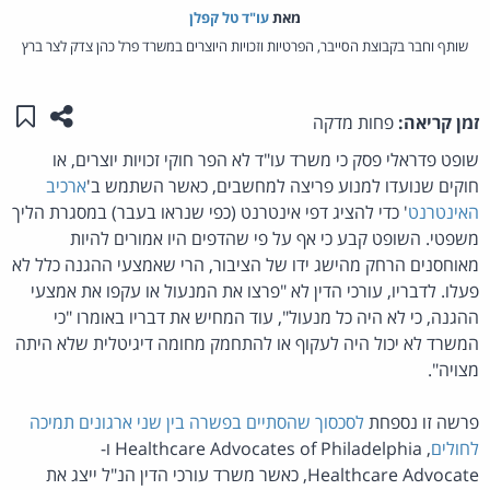
מאת‏
עו"ד טל קפלן
שותף וחבר בקבוצת הסייבר, הפרטיות וזכויות היוצרים במשרד פרל כהן צדק לצר ברץ
שתפו ע
שמו
זמן קריאה:
פחות מדקה
שופט פדראלי פסק כי משרד עו"ד לא הפר חוקי זכויות יוצרים, או
חוקים שנועדו למנוע פריצה למחשבים, כאשר השתמש ב'
ארכיב
האינטרנט
' כדי להציג דפי אינטרנט (כפי שנראו בעבר) במסגרת הליך
משפטי. השופט קבע כי אף על פי שהדפים היו אמורים להיות
מאוחסנים הרחק מהישג ידו של הציבור, הרי שאמצעי ההגנה כלל לא
פעלו. לדבריו, עורכי הדין לא "פרצו את המנעול או עקפו את אמצעי
ההגנה, כי לא היה כל מנעול", עוד המחיש את דבריו באומרו "כי
המשרד לא יכול היה לעקוף או להתחמק מחומה דיגיטלית שלא היתה
מצויה".
פרשה זו נספחת
לסכסוך שהסתיים בפשרה בין שני ארגונים תמיכה
לחולים
, Healthcare Advocates of Philadelphia ו-
Healthcare Advocate, כאשר משרד עורכי הדין הנ"ל ייצג את