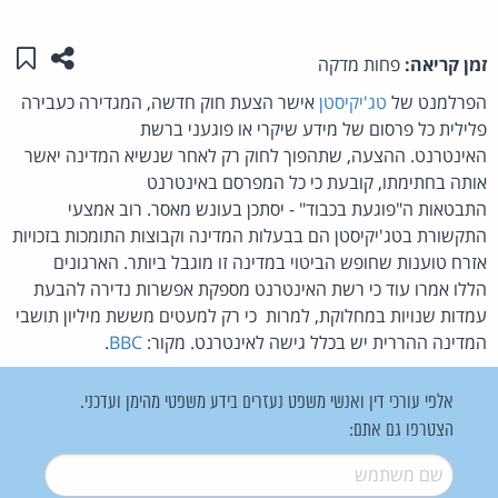
שתפו ע
שמו
זמן קריאה:
פחות מדקה
הפרלמנט של
טג'יקיסטן
אישר הצעת חוק חדשה, המגדירה כעבירה
פלילית כל פרסום של מידע שיקרי או פוגעני ברשת
האינטרנט. ההצעה, שתהפוך לחוק רק לאחר שנשיא המדינה יאשר
אותה בחתימתו, קובעת כי כל המפרסם באינטרנט
התבטאות ה"פוגעת בכבוד" - יסתכן בעונש מאסר. רוב אמצעי
התקשורת בטג'יקיסטן הם בבעלות המדינה וקבוצות התומכות בזכויות
אזרח טוענות שחופש הביטוי במדינה זו מוגבל ביותר. הארגונים
הללו אמרו עוד כי רשת האינטרנט מספקת אפשרות נדירה להבעת
עמדות שנויות במחלוקת, למרות כי רק למעטים מששת מיליון תושבי
המדינה ההררית יש בכלל גישה לאינטרנט. מקור:
BBC
.
אלפי עורכי דין ואנשי משפט נעזרים בידע משפטי מהימן ועדכני.
הצטרפו גם אתם:
שם משתמש
*