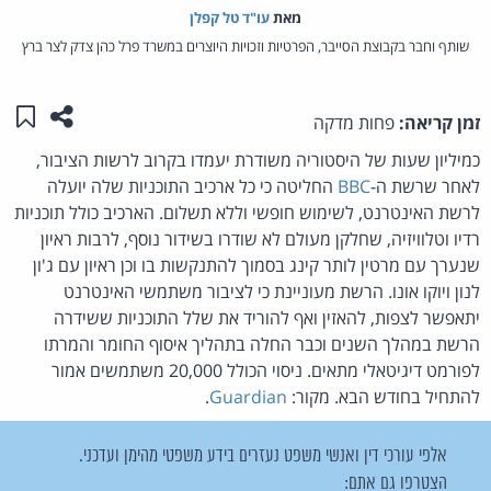
מאת‏
עו"ד טל קפלן
שותף וחבר בקבוצת הסייבר, הפרטיות וזכויות היוצרים במשרד פרל כהן צדק לצר ברץ
שתפו ע
שמו
זמן קריאה:
פחות מדקה
כמיליון שעות של היסטוריה משודרת יעמדו בקרוב לרשות הציבור,
לאחר שרשת ה-
BBC
החליטה כי כל ארכיב התוכניות שלה יועלה
לרשת האינטרנט, לשימוש חופשי וללא תשלום. הארכיב כולל תוכניות
רדיו וטלוויזיה, שחלקן מעולם לא שודרו בשידור נוסף, לרבות ראיון
שנערך עם מרטין לותר קינג בסמוך להתנקשות בו וכן ראיון עם ג'ון
לנון ויוקו אונו. הרשת מעוניינת כי לציבור משתמשי האינטרנט
יתאפשר לצפות, להאזין ואף להוריד את שלל התוכניות ששידרה
הרשת במהלך השנים וכבר החלה בתהליך איסוף החומר והמרתו
לפורמט דיגיטאלי מתאים. ניסוי הכולל 20,000 משתמשים אמור
להתחיל בחודש הבא. מקור:
Guardian
.
אלפי עורכי דין ואנשי משפט נעזרים בידע משפטי מהימן ועדכני.
הצטרפו גם אתם: