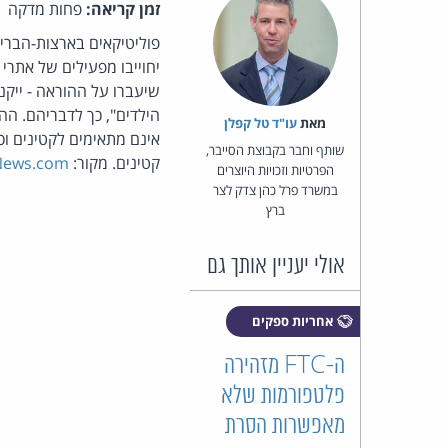
זמן קריאה:
פחות מדקה
פוליטיקאים בארצות-הברי
יחוייבו מפעילים של אתרי
שיעברו על ההוראה - ייקנ
מאת‏
עו"ד טל קפלן
אינם מתאימים לקטינים ו
שותף וחבר בקבוצת הסייבר,
קטינים. מקור:
News.com
הפרטיות וזכויות היוצרים
במשרד פרל כהן צדק לצר
ברץ
אולי יעניין אותך גם
אחריות ספקים
ה-FTC מזהירה
פלטפורמות שלא
מאפשרות הסרת