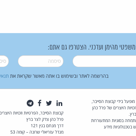
 משפטי מהימן ועדכני. הצטרפו גם אתם:
סיסמה
*
סיסמה
בהרשמה לאתר ובשימוש בו אתה מאשר שקראת את
תנאי
law.co.il מופעל בידי קבוצת הסייבר,
לינקדאין
טוויטר
פייסבוק
טלגרם
כויות היוצרים של פרל כהן
קבוצת הסייבר, הפרטיות וזכויות היוצרים
רץ.
פרל כהן צדק לצר ברץ
תמחה בסוגיות המתעוררות
דרך מנחם בגין 121
 בטכנולוגיות מידע
מגדל עזריאלי שרונה – קומה 53