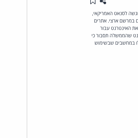
שתפו עמוד זה
שמור ב"תכנים שלי"
העומד
גשה לסנאט האמריקאי,
ם במרשם ארצי. אתרים
בראש
את האינטרנט עבור
לת את הסימון (L18), בכל עמודי האינטרנט שהממשלה תסבור כי
קבוצת
לו במחשבים שבשימוש
האינטרנט,
הסייבר
וזכויות
היוצרים
של
פרל