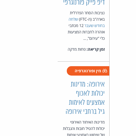
דיפ פייק פורנוגרפי
נציבות הסחר הפדרלית
בארה"ב (ה-FTC)
שלחה
בחודש שעבר
12 מכתבי
אזהרה לחברות המציעות
כלי "עירום", ...
זמן קריאה:
פחות מדקה
מין ופורנוגרפיה
אירופה: מדינות
יכולות לאכוף
אמצעים לאימות
גיל ברחבי אירופה
מדינות האיחוד האירופי
יכולות להטיל חובות והגבלות
של שימוש באמצעי אימות