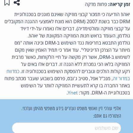
שתפו ע
שמו
זמן קריאה:
פחות מדקה
יאהו! הודיעה כי תמכור קבצי מוזיקה שאינם מוגנים בטכנולוגיית
DRM כבר בשנת 2007 (DRM הוא מונח לאמצעי ההגנה המקובלים
על קבצי מוזיקה ומולטימדיה). דברים אלו נאמרו על-ידי דיויד
גולדמן, העומד בראש חנות המוזיקה המקוונת של יאהו!.
גולדמן התבטא בחריפות נגד השימוש ב-DRM וכינה אותה "מס
מיותר על הצרכן הדיגיטלי". עוד אמר כי תמיד האמין שאין מקום
לשימוש ב-DRM, אשר רק מקשה על חיי הלקוחות, כאשר מרבית
המוזיקה בלאו הכי נמכרת ללא הגנה זו. דברים אלו באים על
רקע קולות הולכים וגוברים להפסקת השימוש בטכנולוגיה זו.
כמדווח
במדור זה
, מנכ"ל אפל, סטיב ג'ובס, פרסם בשבוע שעבר מכתב פתוח
באתר החברה בו קרא לתעשיית המוזיקה לוותר על השימוש
בטכנולוגיית ה-DRM. מקור:
Ynet
.
אלפי עורכי דין ואנשי משפט נעזרים בידע משפטי מהימן ועדכני.
הצטרפו גם אתם:
שם משתמש
*