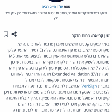
מאת‏
עו"ד חיים רביה
שותף בכיר וראש קבוצת הסייבר, הפרטיות וזכויות היוצרים במשרד פרל כהן צדק לצר
ברץ
שתפו ע
שמו
זמן קריאה:
פחות מדקה
בעלי עסקים קטנים חוששים מאבדן פרנסה לאור כוונתה של
מיקרוסופט לשלב בדפדפן האינטרנט שלה (IE) סימון המעיד על כך
שהאתר בו גולש המשתמש הוא אמין ובטוח לביצוע עסקאות. MS
מתכוונת להשיק את השירות לקראת סוף החודש, במסגרת עדכון
לגרסה 7 של האקספלורר. הסימון יהפוך לירוק ברגע שהדפדן יזהה
תעודת (Extended Validation (EV אותה החלו לנפק לאחרונה
חברות המספקות מוצרי אבטחת עסקאות. לדברי מנהל
בחברת
VeriSign
הנחשבת למובילה בתחום, התעודה תבטיח
לצרכנים כי העסק ממנו הם מעוניינים לרכוש מוצרים או שירותים אכן
קיים וכי הוא פועל מהכתובת אותה הוא מציין. תהליך קבלת התעודה
כולל בדיקה שהעסק מוכר לגוף רשמי והצלבת מידע הרשום
במרשמים שונים. חברות גדולות ערוכות טוב יותר לכך, וניתן רק