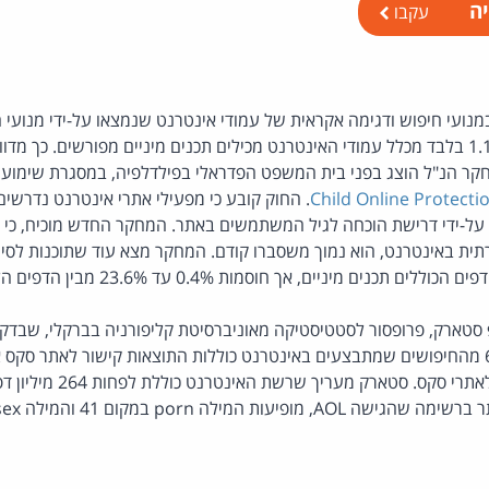
יה
עקבו
מנועי חיפוש ודגימה אקראית של עמודי אינטרנט שנמצאו על-ידי מנועי 
חקר הנ"ל הוצג בפני בית המשפט הפדראלי בפילדלפיה, במסגרת שימו
Child Online Protecti
. החוק קובע כי מפעילי אתרי אינטרנט נדרשים
 על-ידי דרישת הוכחה לגיל המשתמשים באתר. המחקר החדש מוכיח, כי ה
ית באינטרנט, הוא נמוך משסברו קודם. המחקר מצא עוד שתוכנות לסינון
 סטארק, פרופסור לסטטיסטיקה מאוניברסיטת קליפורניה בברקלי, שבד
המילה porn במקום 41 והמילה sex במקום 43.