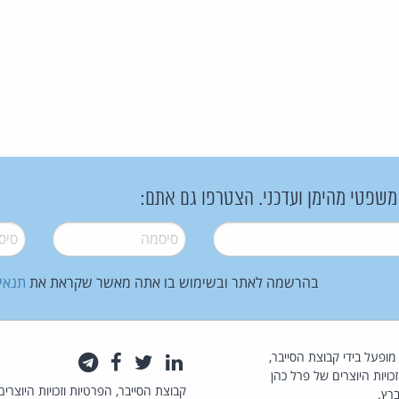
 משפטי מהימן ועדכני. הצטרפו גם אתם:
סיסמה
*
סיסמה
בהרשמה לאתר ובשימוש בו אתה מאשר שקראת את
תנאי
law.co.il מופעל בידי קבוצת הסייבר,
לינקדאין
טוויטר
פייסבוק
טלגרם
כויות היוצרים של פרל כהן
קבוצת הסייבר, הפרטיות וזכויות היוצרים
רץ.