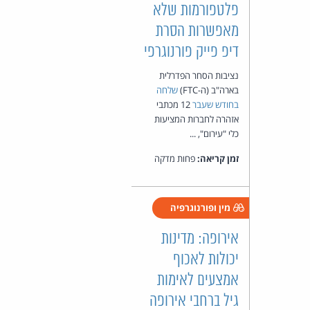
פלטפורמות שלא
מאפשרות הסרת
דיפ פייק פורנוגרפי
נציבות הסחר הפדרלית
בארה"ב (ה-FTC)
שלחה
בחודש שעבר
12 מכתבי
אזהרה לחברות המציעות
כלי "עירום", ...
זמן קריאה:
פחות מדקה
מין ופורנוגרפיה
אירופה: מדינות
יכולות לאכוף
אמצעים לאימות
גיל ברחבי אירופה