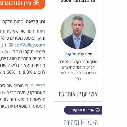
15 בנובמבר 2006
מין ופורנוגרפ
זמן קריאה:
פחות מדקה
ניתוח חסוי של שאילתות ב
ומיקרוסופט, מעידים כי 1.1% בלבד מכלל עמודי האינטרנט מכילים תכנים מיניים מפורשים. כך מדווח ה-
SiliconValley.com
. המ
בעניין תוקפו של ה-
on Act
מאת‏
עו"ד טל קפלן
הצפייה בתכנים פוגעניים,
שותף וחבר בקבוצת הסייבר,
מיניים במהלך גלישה שגרת
הפרטיות וזכויות היוצרים
לחסום 8.8% עד 60% מהדפים הכוללים תכנים מיניים, אך חוסמות 0.4% עד 23.6% מבין הדפים הלגיטימיים.
במשרד פרל כהן צדק לצר
ברץ
הדיילי מיילי
מוסיף שפיליפ
אולי יעניין אותך גם
המפתח הפופולאריות ביותר ברשימה שהגישה AOL, מופיעות 
אחריות ספקים
ה-FTC מזהירה