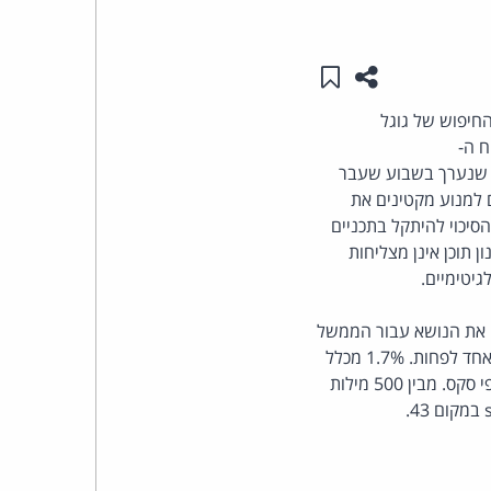
העומד
שתפו עמוד זה
שמור ב"תכנים שלי"
בראש
החיפוש של גוגל
קבוצת
ע שנערך בשבוע שעבר
האינטרנט,
 למנוע מקטינים את
סיכוי להיתקל בתכניים
הסייבר
 תוכן אינן מצליחות
וזכויות
ק את הנושא עבור הממשל
היוצרים
האמריקני, מעריך כי ב-6% מהחיפושים שמתבצעים באינטרנט כוללות התוצאות קישור לאתר סקס אחד לפחות. 1.7% מכלל
תוצאות החיפוש מובילות לאתרי סקס. סטארק מעריך שרשת האינטרנט כוללת לפחות 264 מיליון דפי סקס. מבין 500 מילות
של
פרל