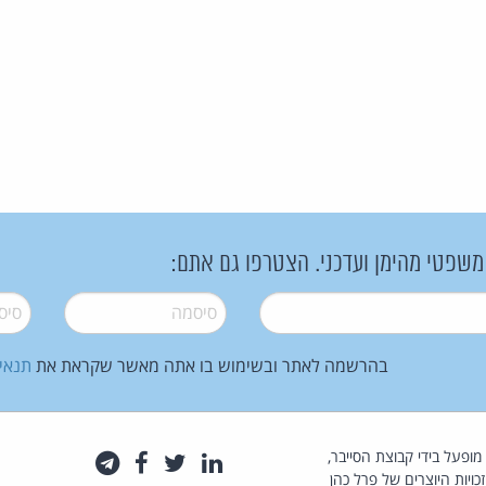
 משפטי מהימן ועדכני. הצטרפו גם אתם:
סיסמה
*
סיסמה
בהרשמה לאתר ובשימוש בו אתה מאשר שקראת את
תנאי
law.co.il מופעל בידי קבוצת הסייבר,
לינקדאין
טוויטר
פייסבוק
טלגרם
כויות היוצרים של פרל כהן