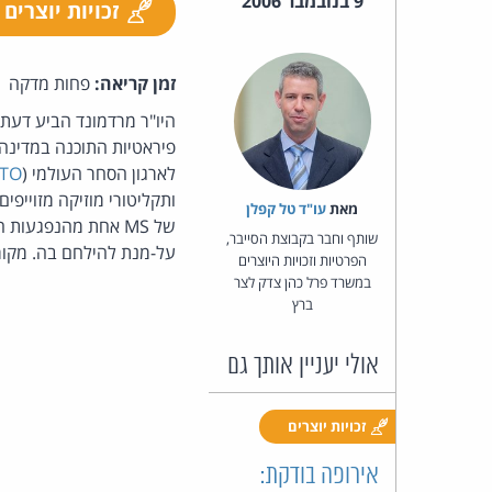
9 בנובמבר 2006
זכויות יוצרים
זמן קריאה:
פחות מדקה
היו"ר מרדמונד הביע דעתו
פיראטיות התוכנה במדינה
לארגון הסחר העולמי (
TO
מאת‏
עו"ד טל קפלן
של MS אחת מהנפגעו
שותף וחבר בקבוצת הסייבר,
על-מנת להילחם בה. מקור
הפרטיות וזכויות היוצרים
במשרד פרל כהן צדק לצר
ברץ
אולי יעניין אותך גם
זכויות יוצרים
אירופה בודקת: