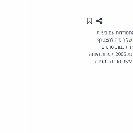
העומד
שתפו עמוד זה
שמור ב"תכנים שלי"
בראש
התמודדות עם בעיית
 של רוסיה להצטרף
קבוצת
ת תוכנות, סרטים
האינטרנט,
ותקליטורי מוזיקה מזוייפים במדינה, גרמו להפסדים של כ-1.8 מיליארד דולר לחברות אמריקאיות בשנת 2005. למרות היותה
ת נעשה הרבה במדינה
הסייבר
וזכויות
היוצרים
של
פרל