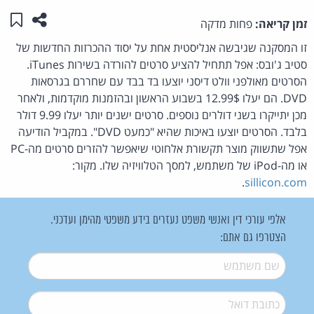
שתפו ע
שמו
זמן קריאה:
פחות מדקה
זו המסקנה שגיבשה אנליסטית אחת על יסוד ההכרזות החדשות של
סטיב ג'ובס: אפל תתחיל להציע סרטים להורדה בשירות iTunes.
הסרטים מאולפני וולט דיסני יוצעו בד בבד עם שחררם בגרסאות
DVD. הם יעלו 12.99$ בשבוע הראשון ובהזמנות מוקדמות, ולאחר
מכן יתייקרו בשני דולרים נוספים. סרטים ישנים יותר יעלו 9.99 דולר
בלבד. הסרטים יוצעו באיכות שהיא "כמעט DVD". במקביל הודיעה
אפל שתשווק מוצר תקשורת אלחוטי שיאפשר להזרים סרטים מה-PC
או מה-iPod של משתמש, למסך הטלוויזיה שלו. מקור:
.
sillicon.com
אלפי עורכי דין ואנשי משפט נעזרים בידע משפטי מהימן ועדכני.
הצטרפו גם אתם:
שם משתמש
*
דואל
*