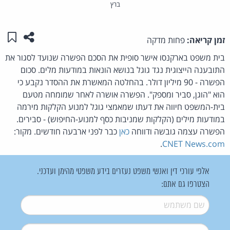
ברץ
שתפו ע
שמו
זמן קריאה:
פחות מדקה
בית משפט בארקנסו אישר סופית את הסכם הפשרה שנועד לסגור את
התובענה הייצוגית נגד גוגל בנושא הונאות במודעות מלים. סכום
הפשרה - 90 מיליון דולר. בהחלטה המאשרת את ההסדר נקבע כי
הוא "הוגן, סביר ומספק". הפשרה אושרה לאחר שמומחה מטעם
בית-המשפט חיווה את דעתו שמאמצי גוגל למנוע הקלקות מירמה
במודעות מילים (הקלקות שמניבות כסף למנוע-החיפוש) - סבירים.
הפשרה עצמה גובשה ודווחה
כאן
כבר לפני ארבעה חודשים. מקור:
.
CNET News.com
אלפי עורכי דין ואנשי משפט נעזרים בידע משפטי מהימן ועדכני.
הצטרפו גם אתם:
שם משתמש
*
דואל
*