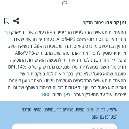
ברץ
שתפו ע
שמו
זמן קריאה:
פחות מדקה
התאחדות תעשיית התקליטים הבריטית (BPI) עולה שלב במאבק נגד
אתר האינטרנט הרוסי AllofMP3.com. כעת היא דורשת ששרת
החוץ הבריטית, מרגרט באקט, תדרוש בועידת ה-G8 מנשיא רוסיה,
ולדימיר פוטין, להסיר את האתר מהרשת. מתברר ש-AllofMP3
פופלרי להחריד בממלכה המאוחדת. למעשה הוא שירות המוסיקה
הדיגיטלי השני בפופלריות שלו שם, עם נתח שוק של כ- 14%. BPI
טוענת שהוא פועל שלא כדין. בכך היא הולכת בעקבותיה של
התאחדות תעשיית התקליטים העולמית (IFPI). האתר טוען לעומת
זאת שהוא פועל ברשיון של אגודות רוסיות לניהול משותף של זכויות
יוצרים. עוד על המאבק באתר -
כאן
. מקור:
BBC
.
אלפי עורכי דין ואנשי משפט נעזרים בידע משפטי מהימן ועדכני.
הצטרפו גם אתם:
שם משתמש
*