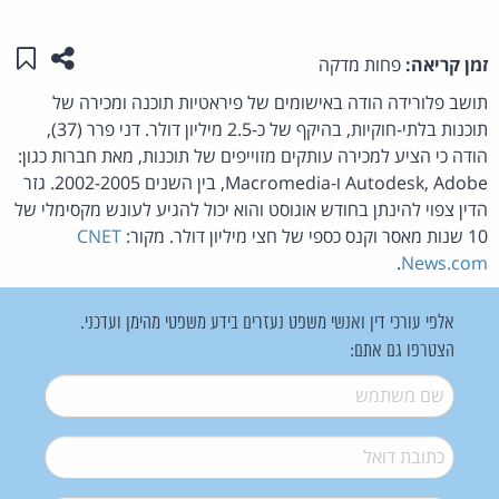
שתפו ע
שמו
זמן קריאה:
פחות מדקה
תושב פלורידה הודה באישומים של פיראטיות תוכנה ומכירה של
תוכנות בלתי-חוקיות, בהיקף של כ-2.5 מיליון דולר. דני פרר (37),
הודה כי הציע למכירה עותקים מזוייפים של תוכנות, מאת חברות כגון:
Autodesk, Adobe ו-Macromedia, בין השנים 2002-2005. גזר
הדין צפוי להינתן בחודש אוגוסט והוא יכול להגיע לעונש מקסימלי של
10 שנות מאסר וקנס כספי של חצי מיליון דולר. מקור:
CNET
.
News.com
אלפי עורכי דין ואנשי משפט נעזרים בידע משפטי מהימן ועדכני.
הצטרפו גם אתם:
שם משתמש
*
דואל
*