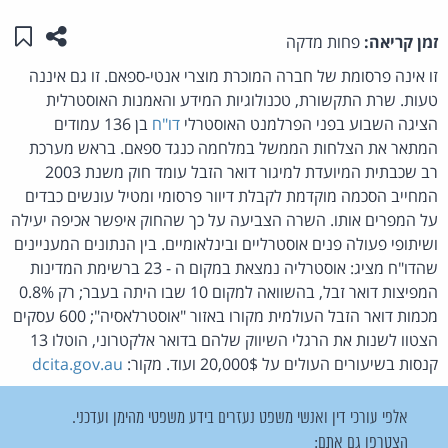
שתפו ע
שמו
זמן קריאה:
פחות מדקה
זו אינה פרסומת של חברה המוכרת מוצרי אנטי-ספאם. זו גם איננה
טעות. שרת התקשורת, טכנולוגיות המידע והאמנות האוסטרלית
הציגה השבוע בפני הפרלמנט האוסטרלי
דו"ח
בן 136 עמודים
המתאר את הצלחות הממשל במלחמה כנגד ספאם. בראש מערכת
רב שכבתית המיועדת למיגור דואר הזבל עומד חוק משנת 2003
המחייב הסכמה מוקדמת לקבלת דיוור פרסומי ומטיל עונשים כבדים
על המפרים אותו. השרה הצביעה על כך שהחוק איפשר אכיפה יעילה
ושיתופי פעולה פנים אוסטרליים ובינלאומיים. בין הנתונים המעניינים
שהדו"ח מציג: אוסטרליה נמצאת במקום ה - 23 ברשימת המדינות
המפיצות דואר זבל, בהשוואה למקום 10 שבו היתה בעבר; רק 0.8%
מכמות דואר הזבל העולמית מקורו באזור "אוסטרלאסיה"; 600 עסקים
הצטוו לשנות את הרגלי השיווק שלהם בדואר אלקטרוני, הוטלו 13
קנסות בשיעורים העולים על 20,000$ ועוד. מקור:
dcita.gov.au
אלפי עורכי דין ואנשי משפט נעזרים בידע משפטי מהימן ועדכני.
הצטרפו גם אתם: