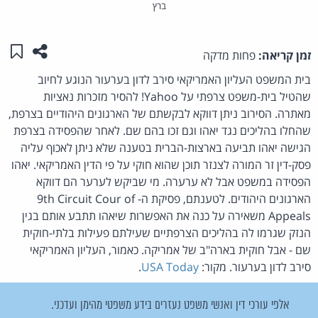
ברץ
שתפו ע
שמו
זמן קריאה:
פחות מדקה
בית המשפט העליון האמריקאי סירב לדון בערעור הנוגע לחיוב
שהטיל בית-משפט צרפתי על Yahoo! להסיר מזכרות נאציות
מאתרה. הסירוב ניתן דווקא לבקשתם של הארגונים היהודיים בצרפת,
שהחלו בהליכים נגד יאהו וגם זכו בהם שם. לאחר שהפסידה בצרפת
הגישה יאהו תביעה בארצות-הברית בטענה שלא ניתן לאכוף עליה
פסק-דין זר המורה לצנזר תוכן שהוא חוקי על פי הדין האמריקאי. יאהו
הפסידה במשפט אבל לא ערערה. מי שביקש לערער הם דווקא
הארגונים היהודים. לטענתם, פסיקת ה- 9th Circuit Cour of
Appeals משאירה על כנה את האפשרות שיאהו תתבע אותם בגין
הנזק שגרמו לה בהליכים הצרפתיים שעילתם פעילות בלתי-חוקית
שם - אבל חוקית בארה"ב של אמריקה. כאמור, העליון האמריקאי
סירב לדון בערעור. מקור:
USA Today
.
אלפי עורכי דין ואנשי משפט נעזרים בידע משפטי מהימן ועדכני.